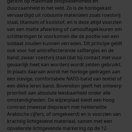
gericht op maximale onopvallendheid en
duurzaamheid in het veld. Zo is de horlogekast
vervaardigd uit robuuste materialen zoals roestvrij
staal, titanium of koolstof, en is deze altijd voorzien
van een matte afwerking of camouflagekleuren om
schitteringen te voorkomen die de positie van een
soldaat zouden kunnen verraden. Dit principe geldt
ook voor het antireflecterende saffierglas en de
band; zwaar roestvrij staal (dat bij contact met vuur
gevaarlijk heet kan worden) wordt zelden gebruikt.
In plaats daarvan wordt het horloge gedragen aan
een stevige, comfortabele NATO-band van textiel of
een dikke leren band. Bovendien geeft het ontwerp
prioriteit aan absolute leesbaarheid onder alle
omstandigheden. De wijzerplaat biedt een hoog
contrast (meestal diepzwart met helderwitte
Arabische cijfers, of omgekeerd) en is voorzien van
krachtig lichtgevend materiaal, samen met een
opvallende lichtgevende markering op de 12-