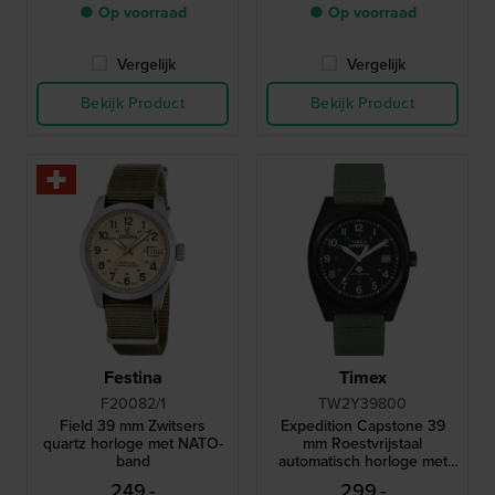
● Op voorraad
● Op voorraad
Vergelijk
Vergelijk
Bekijk Product
Bekijk Product
Festina
Timex
F20082/1
TW2Y39800
Field 39 mm Zwitsers
Expedition Capstone 39
quartz horloge met NATO-
mm Roestvrijstaal
band
automatisch horloge met
datum
249,-
299,-