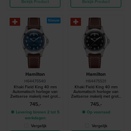
Bekijk Product
Bekijk Product
Nieuw
Hamilton
Hamilton
H64475540
H64475531
Khaki Field King 40 mm
Khaki Field King 40 mm
Automatisch horloge van
Automatisch horloge van
Zwitserse makelij met grote
Zwitserse makelij met grote
dag-datum
dag-datum
745,-
745,-
● Levering binnen 2 tot 5
● Op voorraad
werkdagen
Vergelijk
Vergelijk