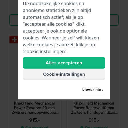
De noodzakelijke cookies en
Vergelijk
Vergelijk
anonieme statistieken zijn altijd
automatisch actief; als je op
Bekijk Product
Bekijk Product
"accepteer alle cookies" klikt,
accepteer je ook de optionele
cookies. Wanneer je zelf wilt kiezen
welke cookies je aanzet, klik je op
“cookie instellingen”.
Alles accepteren
Cookie-instellingen
Liever niet
Hamilton
Hamilton
H69509910
H69509930
Khaki Field Mechanical
Khaki Field Mechanical
Power Reserve 40 mm
Power Reserve 40 mm
Zwitsers handopwindbaar
Zwitsers handopwindbaar
horloge met gangreserve-
horloge met gangreserve-
915,-
915,-
indicator
indicator
● Op voorraad
● Op voorraad