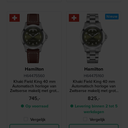
Nieuw
Hamilton
Hamilton
H64475560
H64475160
Khaki Field King 40 mm
Khaki Field King 40 mm
Automatisch horloge van
Automatisch horloge van
Zwitserse makelij met grote
Zwitserse makelij met grote
dag-datum
dag-datum
745,-
825,-
● Op voorraad
● Levering binnen 2 tot 5
werkdagen
Vergelijk
Vergelijk