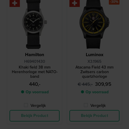
-30%
Hamilton
Luminox
H69401430
X3.1965
Khaki field 38 mm
Atacama Field 43 mm
Herenhorloge met NATO-
Zwitsers carbon
band
quartzhorloge
440,-
309,95
€ 445,-
● Op voorraad
● Op voorraad
Vergelijk
Vergelijk
Bekijk Product
Bekijk Product