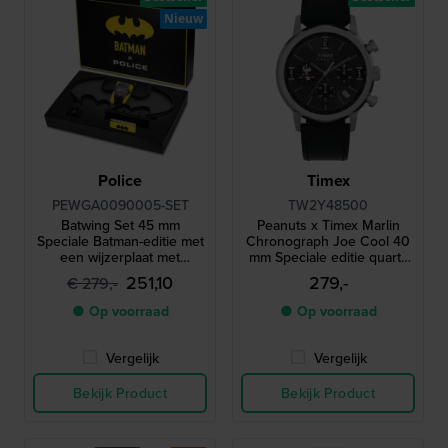
Nieuw
Police
Timex
PEWGA0090005-SET
TW2Y48500
Batwing Set 45 mm
Peanuts x Timex Marlin
Speciale Batman-editie met
Chronograph Joe Cool 40
een wijzerplaat met
mm Speciale editie quartz
draaiend logo en een
chronograaf met datum
251,10
279,-
€ 279,-
Batwing-spinner
● Op voorraad
● Op voorraad
Vergelijk
Vergelijk
Bekijk Product
Bekijk Product