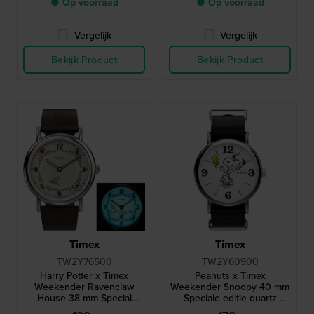
● Op voorraad
● Op voorraad
Vergelijk
Vergelijk
Bekijk Product
Bekijk Product
Timex
Timex
TW2Y76500
TW2Y60900
Harry Potter x Timex
Peanuts x Timex
Weekender Ravenclaw
Weekender Snoopy 40 mm
House 38 mm Special
Speciale editie quartz
edition horloge met 1 van
horloge met Snoopy