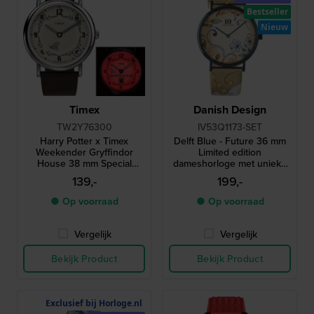
Bestseller
Nieuw
Timex
Danish Design
TW2Y76300
IV53Q1173-SET
Harry Potter x Timex
Delft Blue - Future 36 mm
Weekender Gryffindor
Limited edition
House 38 mm Special
dameshorloge met unieke
edition horloge met 1 van
Delfts blauwe hanger
139,-
199,-
de 4 huisjes als
achtergrondverlichting
● Op voorraad
● Op voorraad
Vergelijk
Vergelijk
Bekijk Product
Bekijk Product
Exclusief bij Horloge.nl