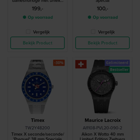
dameshorloge met unieke
Special
Delfts blauwe hanger
199,-
100,-
● Op voorraad
● Op voorraad
Vergelijk
Vergelijk
Bekijk Product
Bekijk Product
-30%
Gelimiteerd
Bestseller
Timex
Maurice Lacroix
TW2Y48200
AI1108-PVL20-090-2
Timex X seconde/seconde/
Aikon X Wotto 40 mm
'Prequel' 38 mm Speciale
Limited Edition Zwitsers