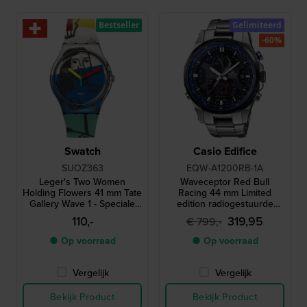
Bestseller
Gelimiteerd
-60%
Swatch
Casio Edifice
SUOZ363
EQW-A1200RB-1A
Leger's Two Women
Waveceptor Red Bull
Holding Flowers 41 mm Tate
Racing 44 mm Limited
Gallery Wave 1 - Speciale
edition radiogestuurde
uitgave
quartz-chronograaf op
110,-
319,95
€ 799,-
zonne-energie met kompas
en wereldtijd
● Op voorraad
● Op voorraad
Vergelijk
Vergelijk
Bekijk Product
Bekijk Product