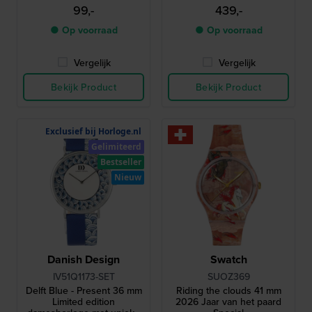
horloge met Snoopy
ontworpen in
99,-
439,-
wijzerplaat
samenwerking met Peugeot
Motocycles
● Op voorraad
● Op voorraad
Vergelijk
Vergelijk
Bekijk Product
Bekijk Product
Exclusief bij Horloge.nl
Gelimiteerd
Bestseller
Nieuw
Danish Design
Swatch
IV51Q1173-SET
SUOZ369
Delft Blue - Present 36 mm
Riding the clouds 41 mm
Limited edition
2026 Jaar van het paard