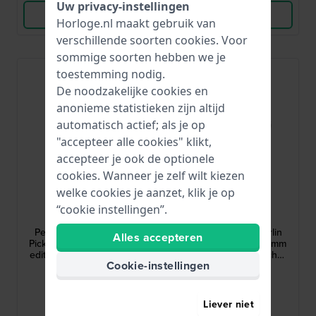
Uw privacy-instellingen
Bekijk Product
Bekijk Product
Horloge.nl maakt gebruik van
verschillende soorten
cookies
. Voor
sommige soorten hebben we je
toestemming nodig.
De noodzakelijke cookies en
anonieme statistieken zijn altijd
automatisch actief; als je op
"accepteer alle cookies" klikt,
accepteer je ook de optionele
cookies. Wanneer je zelf wilt kiezen
welke cookies je aanzet, klik je op
Timex
Timex
“cookie instellingen”.
TW2Y50400
TW2Y53800
Peanuts x Timex Marlin
Peanuts x Timex Marlin
Alles accepteren
Pickleball 38 mm Speciale
Automatic Soccer 40 mm
editie quartz horloge met
Speciaal automatisch
Cookie-instellingen
Snoopy wijzerplaat
horloge met Snoopy
219,-
329,-
wijzerplaat
● Op voorraad
● Op voorraad
Liever niet