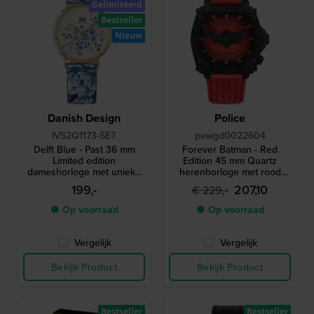
Gelimiteerd
Bestseller
Nieuw
Danish Design
Police
IV52Q1173-SET
pewgd0022604
Delft Blue - Past 36 mm
Forever Batman - Red
Limited edition
Edition 45 mm Quartz
dameshorloge met unieke
herenhorloge met rood
Delfts blauwe hanger
backlight
199,-
207,10
€ 229,-
● Op voorraad
● Op voorraad
Vergelijk
Vergelijk
Bekijk Product
Bekijk Product
Bestseller
Bestseller