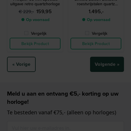
uitgave retro quartzhorloge
roestvrijstalen quartz
horloge met unieke
159,95
1.495,-
€ 229,-
wijzerplaat
● Op voorraad
● Op voorraad
Vergelijk
Vergelijk
Bekijk Product
Bekijk Product
« Vorige
Volgende »
Meld u aan en ontvang €5,- korting op uw
horloge!
Te besteden vanaf €75,- (alleen op horloges)