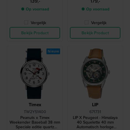
139,-
179,-
de 4 huisjes als
wijzerplaat
achtergrondverlichting
● Op voorraad
● Op voorraad
Vergelijk
Vergelijk
Bekijk Product
Bekijk Product
Nieuw
Timex
LIP
TW2Y51400
671731
Peanuts x Timex
LIP X Peugeot - Himalaya
Weekender Baseball 38 mm
40 Squelette 40 mm
Speciale editie quartz
Automatisch horloge