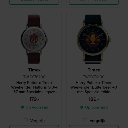
Timex
Timex
TW2Y76200
TW2Y76100
Harry Potter x Timex
Harry Potter x Timex
Weekender Platform 9 3/4
Weekender Butterbeer 40
37 mm Speciale uitgave
mm Speciale editie
quartzhorloge met
quartzhorloge met bierglas
179,-
189,-
wijzerplaat in Harry Potter-
secondewijzer
thema
● Op voorraad
● Op voorraad
Vergelijk
Vergelijk