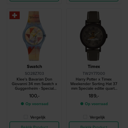
Swatch
Timex
SO28Z703
TW2Y77000
Klee's Bavarian Don
Harry Potter x Timex
Giovanni 34 mm Swatch x
Weekender Sorting Hat 37
Guggenheim - Special
mm Speciale editie quartz
edition Swatch horloge
horloge met sorteerhoed
100,-
189,-
secondewijzer
● Op voorraad
● Op voorraad
Vergelijk
Vergelijk
Bekijk Product
Bekijk Product