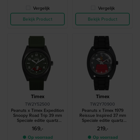
Vergelijk
Vergelijk
Bekijk Product
Bekijk Product
Timex
Timex
TW2Y52500
TW2Y70900
Peanuts x Timex Expedition
Peanuts x Timex 1979
Snoopy Road Trip 39 mm
Reissue Inspired 37 mm
Speciale editie quartz
Speciale editie quartz
horloge met Snoopy
horloge met Snoopy
169,-
219,-
wijzerplaat
wijzerplaat
● Op voorraad
● Op voorraad