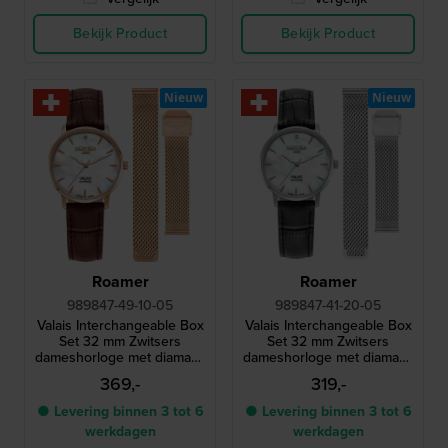
Bekijk Product
Bekijk Product
Nieuw
Nieuw
Roamer
Roamer
989847-49-10-05
989847-41-20-05
Valais Interchangeable Box
Valais Interchangeable Box
Set 32 mm Zwitsers
Set 32 mm Zwitsers
dameshorloge met diamant,
dameshorloge met diamant,
leren band en mesh-
leren band en mesh-
369,-
319,-
armband
armband
● Levering binnen 3 tot 6
● Levering binnen 3 tot 6
werkdagen
werkdagen