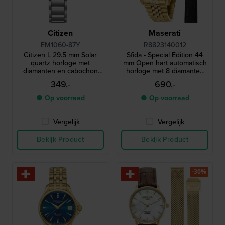
Citizen
Maserati
EM1060-87Y
R8823140012
Citizen L 29.5 mm Solar
Sfida - Special Edition 44
quartz horloge met
mm Open hart automatisch
diamanten en cabochon
horloge met 8 diamanten
kroon
indexen en extra band
349,-
690,-
● Op voorraad
● Op voorraad
Vergelijk
Vergelijk
Bekijk Product
Bekijk Product
-30%