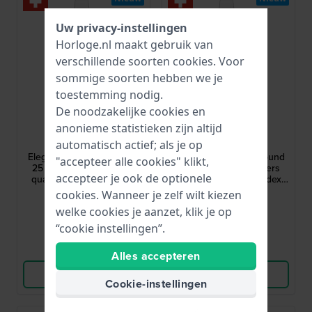
Uw privacy-instellingen
Horloge.nl maakt gebruik van
verschillende soorten
cookies
. Voor
sommige soorten hebben we je
toestemming nodig.
De noodzakelijke cookies en
Roamer
Roamer
anonieme statistieken zijn altijd
548845-41-55-50
548845-41-15-50
automatisch actief; als je op
Elegance Diamond Round
Elegance Diamond Round
"accepteer alle cookies" klikt,
25 mm Elegant Zwitsers
25 mm Elegant Zwitsers
accepteer je ook de optionele
quartzhorloge met index
quartzhorloge met index
van echte diamanten
van echte diamanten
cookies. Wanneer je zelf wilt kiezen
319,-
319,-
welke cookies je aanzet, klik je op
● Op voorraad
● Op voorraad
“cookie instellingen”.
Vergelijk
Vergelijk
Alles accepteren
Bekijk Product
Bekijk Product
Cookie-instellingen