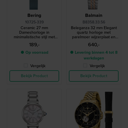
Bering
Balmain
10725-339
B8358.33.56
Ceramic 27 mm
Beleganza 32 mm Elegant
Dameshorloge in
quartz horloge met
minimalistische stijl met
parelmoer wijzerplaat en
diamanten en een
diamanten indexen
189,-
640,-
keramische lunette
● Op voorraad
● Levering binnen 4 tot 8
werkdagen
Vergelijk
Vergelijk
Bekijk Product
Bekijk Product