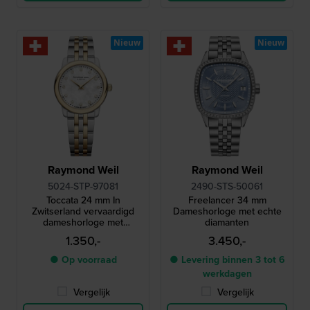
Nieuw
Nieuw
Raymond Weil
Raymond Weil
5024-STP-97081
2490-STS-50061
Toccata 24 mm In
Freelancer 34 mm
Zwitserland vervaardigd
Dameshorloge met echte
dameshorloge met
diamanten
diamanten indexen en een
1.350,-
3.450,-
parelmoer wijzerplaat
● Op voorraad
● Levering binnen 3 tot 6
werkdagen
Vergelijk
Vergelijk