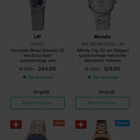
LIP
Mondia
671617
MS-210-SS-01DSL-CM
Henriette Metal Diamant 22
Affinity City 32 mm Elegant
mm Extra klein
quartzhorloge met echte
quartzhorloge met
diamanten indexen
diamanten en een unieke
264,95
129,95
€ 379,-
€ 320,-
Milanese armband met
structuur
● Op voorraad
● Op voorraad
Vergelijk
Vergelijk
Bekijk Product
Bekijk Product
-60%
Nieuw