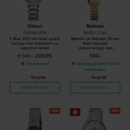
Citizen
Balmain
EM1060-87N
B4930.33.85
L Mae 29.5 mm Solar quartz
Balmain de Balmain 25 mm
horloge met diamanten en
Klein klassiek
cabochon kroon
dameshorloge met
diamanten en parelmoer
209,95
590,-
€ 349,-
● Op voorraad
● Levering binnen 4 tot 8
werkdagen
Vergelijk
Vergelijk
Bekijk Product
Bekijk Product
-30%
-60%