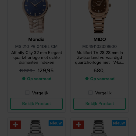
Mondia
MIDO
MS-210-PR-04DBL-CM
M0491103329600
Affinity City 32 mm Elegant
Multifort TV 28 28 mm In
quartzhorloge met echte
Zwitserland vervaardigd
diamanten indexen
quartzhorloge met TV-kast
en diamanten indexen
129,95
680,-
€ 320,-
● Op voorraad
● Op voorraad
Vergelijk
Vergelijk
Bekijk Product
Bekijk Product
Nieuw
Nieuw