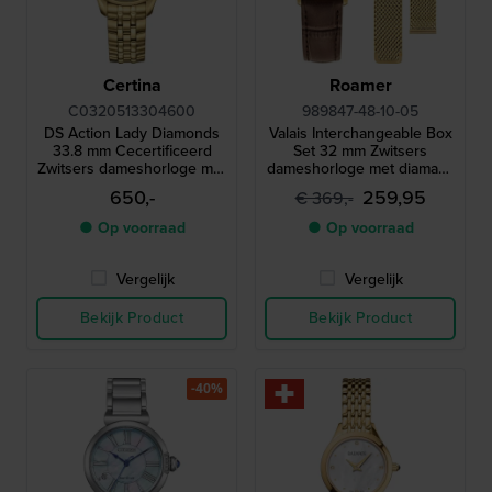
Certina
Roamer
C0320513304600
989847-48-10-05
DS Action Lady Diamonds
Valais Interchangeable Box
33.8 mm Cecertificeerd
Set 32 mm Zwitsers
Zwitsers dameshorloge met
dameshorloge met diamant,
diamanten
leren band en mesh-
650,-
259,95
€ 369,-
armband
● Op voorraad
● Op voorraad
Vergelijk
Vergelijk
Bekijk Product
Bekijk Product
-40%