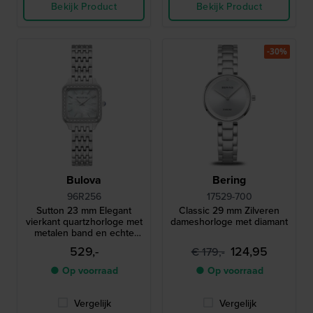
Bekijk Product
Bekijk Product
-30%
Bulova
Bering
96R256
17529-700
Sutton 23 mm Elegant
Classic 29 mm Zilveren
vierkant quartzhorloge met
dameshorloge met diamant
metalen band en echte
diamanten
529,-
124,95
€ 179,-
● Op voorraad
● Op voorraad
Vergelijk
Vergelijk