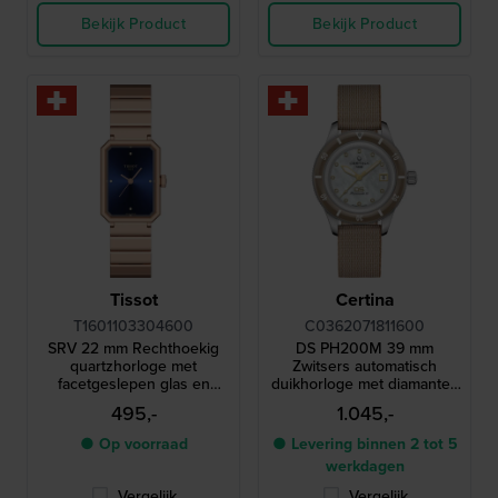
Bekijk Product
Bekijk Product
Tissot
Certina
T1601103304600
C0362071811600
SRV 22 mm Rechthoekig
DS PH200M 39 mm
quartzhorloge met
Zwitsers automatisch
facetgeslepen glas en
duikhorloge met diamanten
diamanten indexen
indexen en parelmoer
495,-
1.045,-
wijzerplaat
● Op voorraad
● Levering binnen 2 tot 5
werkdagen
Vergelijk
Vergelijk