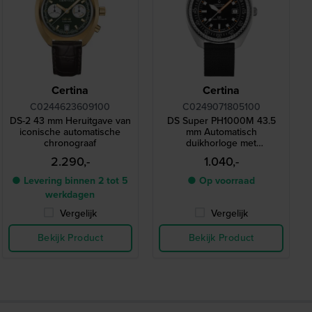
Certina
Certina
C0244623609100
C0249071805100
DS-2 43 mm Heruitgave van
DS Super PH1000M 43.5
iconische automatische
mm Automatisch
chronograaf
duikhorloge met
heliumventiel
2.290,-
1.040,-
● Levering binnen 2 tot 5
● Op voorraad
werkdagen
Vergelijk
Vergelijk
Bekijk Product
Bekijk Product