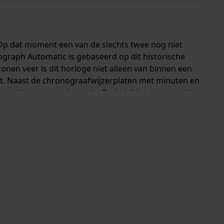
 Op dat moment een van de slechts twee nog niet
graph Automatic is gebaseerd op dit historische
en veer is dit horloge niet alleen van binnen een
st. Naast de chronograafwijzerplaten met minuten en
it met ingetogen elegantie. De 'schildpadvormige' kast