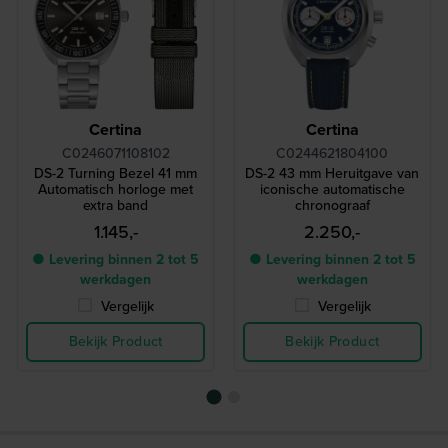
Certina
Certina
C0246071108102
C0244621804100
DS-2 Turning Bezel 41 mm
DS-2 43 mm Heruitgave van
Automatisch horloge met
iconische automatische
extra band
chronograaf
1.145,-
2.250,-
● Levering binnen 2 tot 5
● Levering binnen 2 tot 5
werkdagen
werkdagen
Vergelijk
Vergelijk
Bekijk Product
Bekijk Product