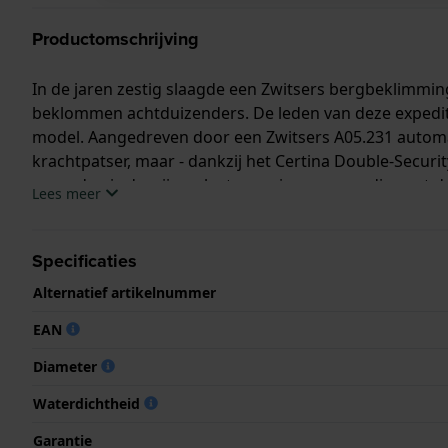
Productomschrijving
In de jaren zestig slaagde een Zwitsers bergbeklimmin
beklommen achtduizenders. De leden van deze expedit
model. Aangedreven door een Zwitsers A05.231 automati
krachtpatser, maar - dankzij het Certina Double-Secu
seconden is de wijzerplaat voorzien van een discreet d
Lees meer
en de aandacht voor detail maken het tot een tijdloos 
Specificaties
Alternatief artikelnummer
EAN
Diameter
Waterdichtheid
Garantie