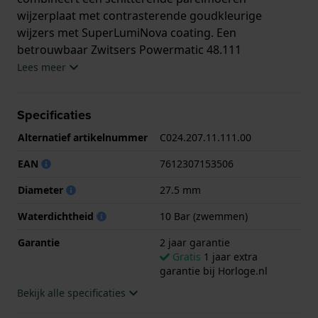
wijzerplaat met contrasterende goudkleurige
wijzers met SuperLumiNova coating. Een
betrouwbaar Zwitsers Powermatic 48.111
automatisch uurwerk met tot 80 uur gangreserve
Lees meer
houdt het horloge dagen aan de gang. Zoals alle
Certina-horloges is het horloge, dankzij het DS-
Specificaties
concept van het merk, 10 ATM waterbestendig en
robuust en duurzaam gebouwd. Hierdoor is de DS-2
Alternatief artikelnummer
C024.207.11.111.00
Lady echt een bescheiden, luxueus maar krachtig
EAN
7612307153506
dameshorloge.
Diameter
27.5 mm
Waterdichtheid
10 Bar (zwemmen)
Garantie
2 jaar garantie
Gratis
1 jaar extra
garantie bij Horloge.nl
Bekijk alle specificaties