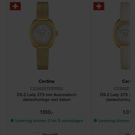
Certina
Certi
C0242073311100
C02420736
DS-2 Lady 27.5 mm Automatisch
DS-2 Lady 27.5 m
dameshorloge met datum
dameshorloge 
1.100,-
1.010,
● Levering binnen 2 tot 5 werkdagen
● Levering binnen 2
Vergelijk
Verge