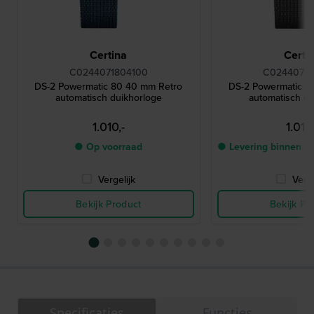
Certina
Certi
C0244071804100
C02440718
DS-2 Powermatic 80 40 mm Retro
DS-2 Powermatic 8
automatisch duikhorloge
automatisch d
1.010,-
1.010,
● Op voorraad
● Levering binnen 2
Vergelijk
Verge
Bekijk Product
Bekijk Pr
Specificaties
Functies