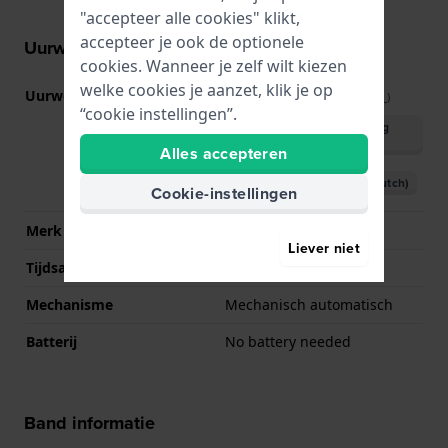
"accepteer alle cookies" klikt,
accepteer je ook de optionele
Uurwerk informatie
cookies. Wanneer je zelf wilt kiezen
welke cookies je aanzet, klik je op
Uurwerk nr.
C26.111
(
Bekijk specificaties
)
“cookie instellingen”.
Download handleiding
(English)
Alles accepteren
Download handleiding (Dutch)
Cookie-instellingen
Merk uurwerk
ETA
Liever niet
Tijdsaanduiding
Analoog
Mechanisme
Mechanisch automatisch
Batterij
No battery needed
Band informatie