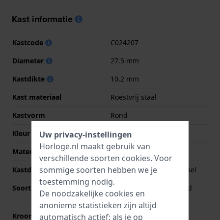
Kast informatie
Kastcode
C024207
Diameter
27.5 mm
Kastdikte
10.2 mm
Kast materiaal
Roestvrij staal
Kastvorm
Rond
Kleur kast
Zilver
Uw privacy-instellingen
Horloge.nl maakt gebruik van
Materiaal kastdeksel
Roestvrij staal
verschillende soorten
cookies
. Voor
sommige soorten hebben we je
Kastdeksel
Geschroefde achterdeksel
toestemming nodig.
Soort glas
Enkelvoudig ontspiegeld
De noodzakelijke cookies en
saffierglas
anonieme statistieken zijn altijd
Kroon
Trek kroon
automatisch actief; als je op