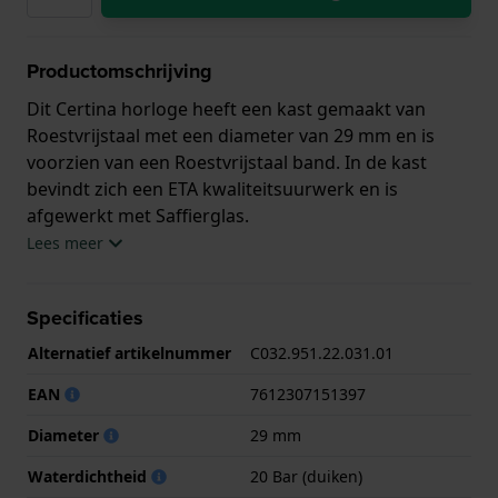
Productomschrijving
Dit Certina horloge heeft een kast gemaakt van
Roestvrijstaal met een diameter van 29 mm en is
voorzien van een Roestvrijstaal band. In de kast
bevindt zich een ETA kwaliteitsuurwerk en is
afgewerkt met Saffierglas.
Lees meer
Het horloge is 20ATM. Dit betekent dat het horloge
geschikt is om mee te duiken. Verder wordt het
Specificaties
horloge geleverd met 3 jaar garantie.
Alternatief artikelnummer
C032.951.22.031.01
.
EAN
7612307151397
Diameter
29 mm
Waterdichtheid
20 Bar (duiken)