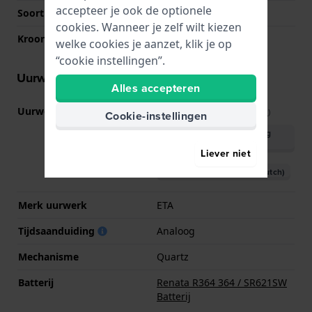
accepteer je ook de optionele
Soort glas
Saffier
cookies. Wanneer je zelf wilt kiezen
Kroon
Geschroefde kroon
welke cookies je aanzet, klik je op
“cookie instellingen”.
Uurwerk informatie
Alles accepteren
Uurwerk nr.
F04.412
(
Bekijk specificaties
)
Cookie-instellingen
Download handleiding
(English)
Liever niet
Download handleiding (Dutch)
Merk uurwerk
ETA
Tijdsaanduiding
Analoog
Mechanisme
Quartz
Batterij
Renata R364 364 / SR621SW
Batterij