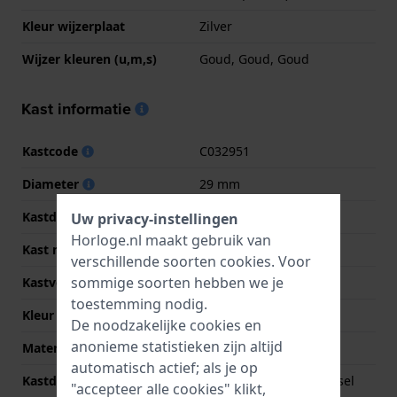
Kleur wijzerplaat
Zilver
Wijzer kleuren (u,m,s)
Goud, Goud, Goud
Kast informatie
Kastcode
C032951
Diameter
29 mm
Kastdikte
9.5 mm
Uw privacy-instellingen
Horloge.nl maakt gebruik van
Kast materiaal
Roestvrij staal
verschillende soorten
cookies
. Voor
sommige soorten hebben we je
Kastvorm
Rond
toestemming nodig.
Kleur kast
Bicolor
De noodzakelijke cookies en
anonieme statistieken zijn altijd
Materiaal kastdeksel
Roestvrij staal
automatisch actief; als je op
Kastdeksel
Geschroefde achterdeksel
"accepteer alle cookies" klikt,