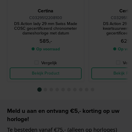
Certina
Certi
C0329512208100
C03295133
DS Action lady 29 mm Swiss Made
DS Action 29 m
COSC gecertificeerd chronometer
kwartsuurwerk
dameshorloge met datum
gecertificeer
585,-
625,
● Op voorraad
● Op voo
Vergelijk
Verge
Bekijk Product
Bekijk Pr
Meld u aan en ontvang €5,- korting op uw
horloge!
Te besteden vanaf €75,- (alleen op horloges)