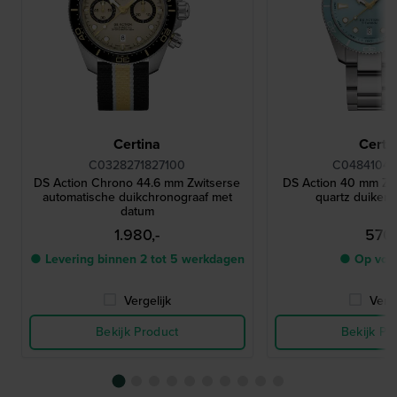
Certina
Certi
C0328271827100
C04841044
DS Action Chrono 44.6 mm Zwitserse
DS Action 40 mm Zwi
automatische duikchronograaf met
quartz duiker 
datum
1.980,-
570,
● Levering binnen 2 tot 5 werkdagen
● Op voo
Vergelijk
Verge
Bekijk Product
Bekijk Pr