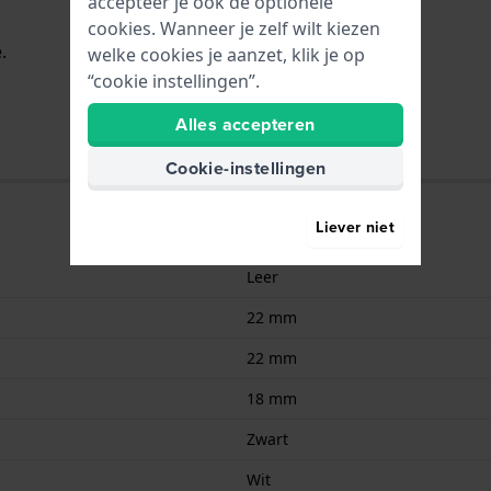
accepteer je ook de optionele
cookies. Wanneer je zelf wilt kiezen
.
welke cookies je aanzet, klik je op
“cookie instellingen”.
Alles accepteren
Cookie-instellingen
Liever niet
Leer
22 mm
22 mm
18 mm
Zwart
Wit