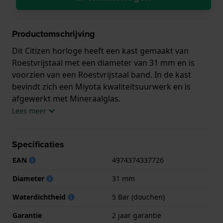
Productomschrijving
Dit Citizen horloge heeft een kast gemaakt van
Roestvrijstaal met een diameter van 31 mm en is
voorzien van een Roestvrijstaal band. In de kast
bevindt zich een Miyota kwaliteitsuurwerk en is
afgewerkt met Mineraalglas.
Lees meer
Het horloge is 5ATM. Dit betekent dat het horloge
geschikt is om mee te douchen. Verder wordt het
Specificaties
horloge geleverd met 2 jaar garantie.
EAN
4974374337726
.
Diameter
31 mm
Waterdichtheid
5 Bar (douchen)
Garantie
2 jaar garantie