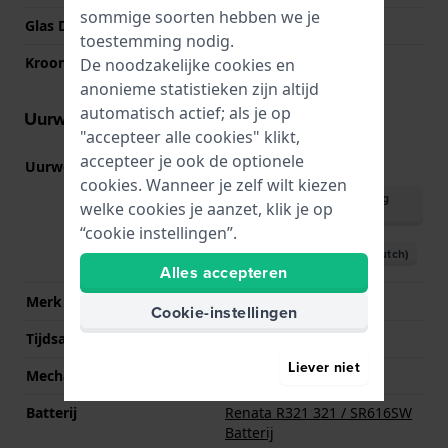
sommige soorten hebben we je
Glas Diameter
24.50
toestemming nodig.
Kroon
Trek kroon
De noodzakelijke cookies en
anonieme statistieken zijn altijd
automatisch actief; als je op
Uurwerk informatie
"accepteer alle cookies" klikt,
accepteer je ook de optionele
Uurwerk nr.
1L32
(
Bekijk specificaties
)
cookies. Wanneer je zelf wilt kiezen
Download handleiding
welke cookies je aanzet, klik je op
(English)
“cookie instellingen”.
Download handleiding (Dutch)
Alles accepteren
Merk uurwerk
Miyota
Cookie-instellingen
Tijdsaanduiding
Analoog
Liever niet
Mechanisme
Quartz
Batterij
Renata R321 321 / SR616SW
Batterij