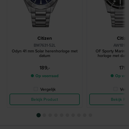
Citizen
Citiz
BM7631-52L
AW1816-
Odyn 41 mm Solar herenhorloge met
OF Sporty Marine 
datum
horloge met dat
189,-
179,
● Op voorraad
● Op voo
Vergelijk
Verge
Bekijk Product
Bekijk Pr