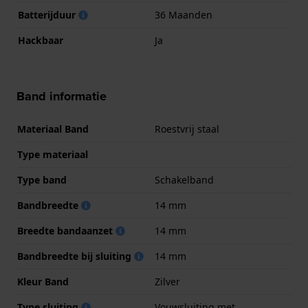
Batterijduur
36 Maanden
Hackbaar
Ja
Band informatie
Materiaal Band
Roestvrij staal
Type materiaal
Type band
Schakelband
Bandbreedte
14 mm
Breedte bandaanzet
14 mm
Bandbreedte bij sluiting
14 mm
Kleur Band
Zilver
Type sluiting
Vouwsluiting met