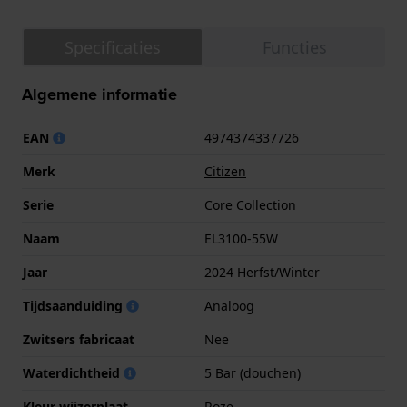
Specificaties
Functies
Algemene informatie
EAN
4974374337726
Merk
Citizen
Serie
Core Collection
Naam
EL3100-55W
Jaar
2024 Herfst/Winter
Tijdsaanduiding
Analoog
Zwitsers fabricaat
Nee
Waterdichtheid
5 Bar (douchen)
Kleur wijzerplaat
Roze