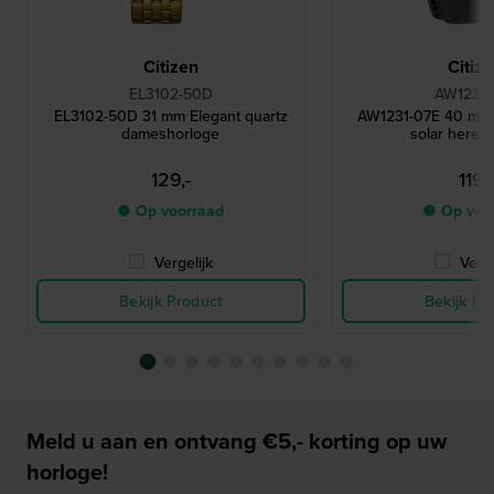
Citizen
Citiz
EL3102-50D
AW1231-
EL3102-50D 31 mm Elegant quartz
AW1231-07E 40 mm 
dameshorloge
solar heren
129,-
119,-
● Op voorraad
● Op voo
Vergelijk
Verge
Bekijk Product
Bekijk Pr
Meld u aan en ontvang €5,- korting op uw
horloge!