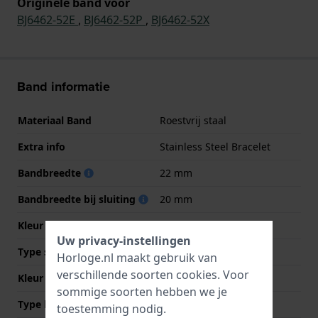
Originele band voor
BJ6462-52E
,
BJ6462-52P
,
BJ6462-52X
Band informatie
Materiaal Band
Roestvrij staal
Extra info
Stainless Steel Bracelet
Bandbreedte
22 mm
Bandbreedte bij sluiting
20 mm
Kleur Band
Goud
Uw privacy-instellingen
Type sluiting
Milanese sluiting
Horloge.nl maakt gebruik van
verschillende soorten
cookies
. Voor
Kleur sluiting
Goud
sommige soorten hebben we je
Type bevestiging
Bandpennen
toestemming nodig.