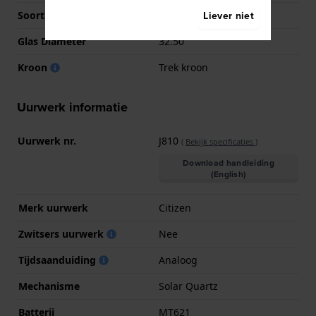
Liever niet
Soort glas
Mineraal
Glas Diameter
32.50
Kroon
Trek kroon
Uurwerk informatie
Uurwerk nr.
J810
(
Bekijk specificaties
)
Download handleiding
(English)
Merk uurwerk
Citizen
Zwitsers uurwerk
Nee
Tijdsaanduiding
Analoog
Mechanisme
Solar Quartz
Batterij
MT621