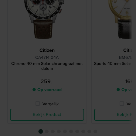
Citizen
Citiz
CA4714-04A
BM6756-
Chrono 40 mm Solar chronograaf met
Sports 40 mm Solar h
datum
259,-
169,
● Op voorraad
● Op voo
Vergelijk
Verge
Bekijk Product
Bekijk Pr