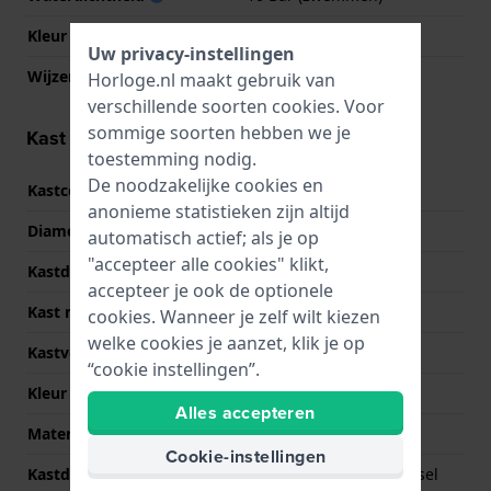
Kleur wijzerplaat
Blauw
Uw privacy-instellingen
Wijzer kleuren (u,m,s)
Wit, Wit, Wit
Horloge.nl maakt gebruik van
verschillende soorten
cookies
. Voor
sommige soorten hebben we je
Kast informatie
toestemming nodig.
De noodzakelijke cookies en
Kastcode
00C7D01
anonieme statistieken zijn altijd
Diameter
40 mm
automatisch actief; als je op
"accepteer alle cookies" klikt,
Kastdikte
10 mm
accepteer je ook de optionele
Kast materiaal
Roestvrij staal
cookies. Wanneer je zelf wilt kiezen
welke cookies je aanzet, klik je op
Kastvorm
Rond
“cookie instellingen”.
Kleur kast
Zilver
Alles accepteren
Materiaal kastdeksel
Roestvrij staal
Cookie-instellingen
Kastdeksel
Geschroefde achterdeksel