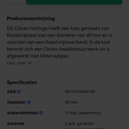
Productomschrijving
Dit Citizen horloge heeft een kast gemaakt van
Roestvrijstaal met een diameter van 40 mm en is
voorzien van een Roestvrijstaal band. In de kast
bevindt zich een Citizen kwaliteitsuurwerk en is
afgewerkt met Mineraalglas.
Lees meer
Het horloge is 10ATM. Dit betekent dat het horloge
geschikt is om mee te zwemmen. Verder wordt het
Specificaties
horloge geleverd met 2 jaar garantie.
EAN
4974374344199
.
Diameter
40 mm
Waterdichtheid
10 Bar (zwemmen)
Garantie
2 jaar garantie