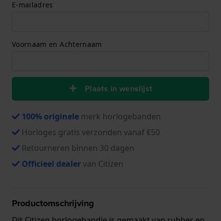
E-mailadres
Voornaam en Achternaam
Plaats in wenslijst
100% originele
merk horlogebanden
Horloges gratis verzonden vanaf €50
Retourneren binnen 30 dagen
Officieel dealer
van Citizen
Productomschrijving
Dit Citizen horlogebandje is gemaakt van rubber en