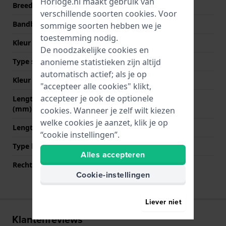
Horloge.nl maakt gebruik van
Breedte bandaanzet
32 mm
verschillende soorten
cookies
. Voor
Bandbreedte bij sluiting
20 mm
sommige soorten hebben we je
toestemming nodig.
Kleur Band
Geel
De noodzakelijke cookies en
anonieme statistieken zijn altijd
Type sluiting
Gesp
automatisch actief; als je op
Kleur sluiting
Zilver
"accepteer alle cookies" klikt,
accepteer je ook de optionele
Lengte band op 12 uur
85 mm
(mm)
cookies. Wanneer je zelf wilt kiezen
welke cookies je aanzet, klik je op
Lengte band op 6 uur (mm)
140 mm
“cookie instellingen”.
Type bevestiging
Schroeven
Alles accepteren
Rechte bandaanzet
Nee
Cookie-instellingen
Liever niet
Klantenreviews