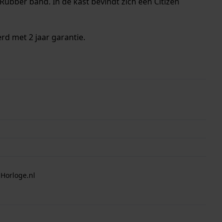
Rubber band. In de kast bevindt zich een Citizen
rd met 2 jaar garantie.
 Horloge.nl