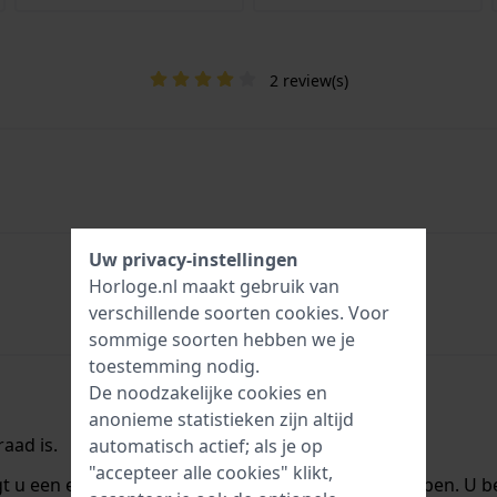
2 review(s)
Uw privacy-instellingen
Horloge.nl maakt gebruik van
verschillende soorten
cookies
. Voor
sommige soorten hebben we je
toestemming nodig.
De noodzakelijke cookies en
anonieme statistieken zijn altijd
aad is.
automatisch actief; als je op
"accepteer alle cookies" klikt,
ngt u een e-mail zodra we het weer op voorraad hebben. U b