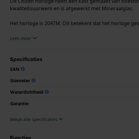
Dit Citizen horloge heeft een kast gemaakt van Roestvr
kwaliteitsuurwerk en is afgewerkt met Mineraalglas.
Het horloge is 20ATM. Dit betekent dat het horloge ges
.
Lees meer
Specificaties
EAN
Diameter
Waterdichtheid
Garantie
Bekijk alle specificaties
Functies