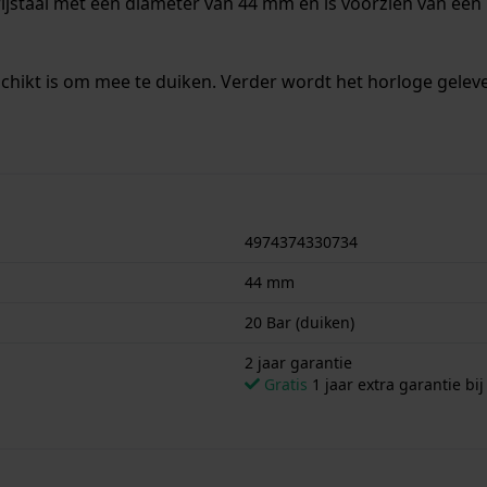
ijstaal met een diameter van 44 mm en is voorzien van een 
chikt is om mee te duiken. Verder wordt het horloge geleve
4974374330734
44 mm
20 Bar (duiken)
2 jaar garantie
Gratis
1 jaar extra garantie bij