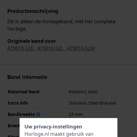
Productomschrijving
Dit is alleen de horlogeband, niet het complete
horloge.
Originele band voor
AT9010-52E
,
AT9010-52L
,
AT9010-52M
Band informatie
Materiaal Band
Roestvrij staal
Extra info
Stainless Steel Bracelet
Bandbreedte
23 mm
Breedte bandaanzet
23 mm
Uw privacy-instellingen
Horloge.nl maakt gebruik van
Kleur Band
Zilver