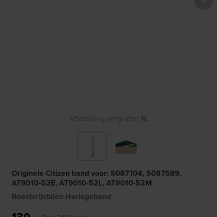
Afbeelding vergroten
Originele Citizen band voor: S087104, S087589,
AT9010-52E, AT9010-52L, AT9010-52M
Roestvrijstalen Horlogeband
130,-