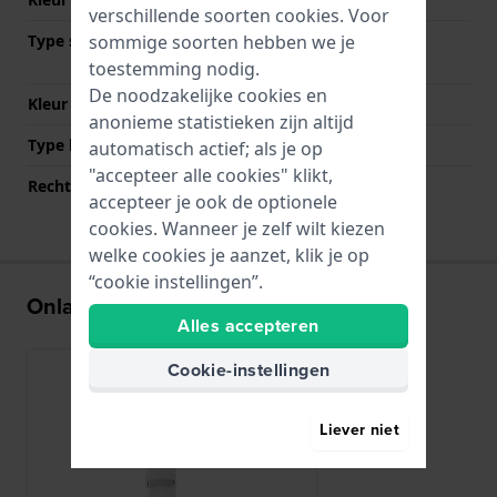
verschillende soorten
cookies
. Voor
sommige soorten hebben we je
Type sluiting
Vouwsluiting met
drukknoppen
toestemming nodig.
De noodzakelijke cookies en
Kleur sluiting
Zilver
anonieme statistieken zijn altijd
Type bevestiging
Bandpennen
automatisch actief; als je op
"accepteer alle cookies" klikt,
Rechte bandaanzet
Nee
accepteer je ook de optionele
cookies. Wanneer je zelf wilt kiezen
welke cookies je aanzet, klik je op
“cookie instellingen”.
Onlangs bekeken
Alles accepteren
Cookie-instellingen
Liever niet