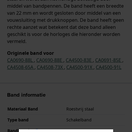
middel van bandpennen. De band heeft een breedte
van 22 mm en wordt gesloten door middel van een
vouwsluiting met drukknoppen. De band heeft geen
rechte aanzet wat betekent dat deze band alleen
geschikt is voor de horloges die hieronder worden
vermeld.
Originele band voor
CA0690-88L
,
CA0690-88E
,
CA4500-83E
,
CA0691-85E
,
CA4508-65A
,
CA4508-73X
,
CA4500-91X
,
CA4500-91L
Band informatie
Materiaal Band
Roestvrij staal
Type band
Schakelband
Bandbreedte
22 mm