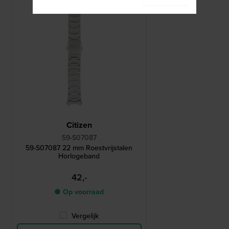
Citizen
59-S07087
59-S07087 22 mm Roestvrijstalen
Horlogeband
42,-
● Op voorraad
Vergelijk