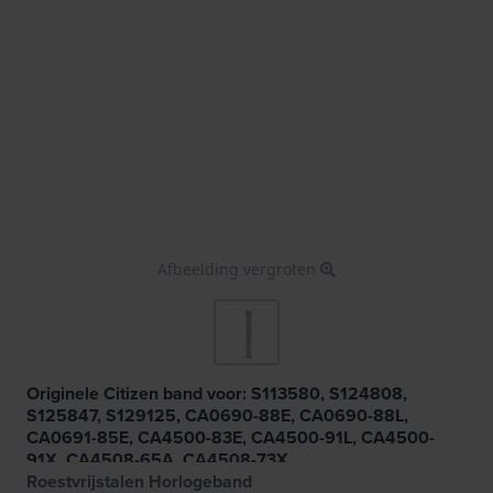
Afbeelding vergroten
Originele Citizen band voor: S113580, S124808,
S125847, S129125, CA0690-88E, CA0690-88L,
CA0691-85E, CA4500-83E, CA4500-91L, CA4500-
91X, CA4508-65A, CA4508-73X
Roestvrijstalen Horlogeband