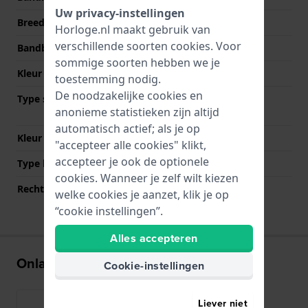
Uw privacy-instellingen
Breedte bandaanzet
22 mm
Horloge.nl maakt gebruik van
verschillende soorten
cookies
. Voor
Bandbreedte bij sluiting
20 mm
sommige soorten hebben we je
Kleur Band
Zilver
toestemming nodig.
De noodzakelijke cookies en
Type sluiting
Vouwsluiting met
anonieme statistieken zijn altijd
drukknoppen
automatisch actief; als je op
Kleur sluiting
Zilver
"accepteer alle cookies" klikt,
accepteer je ook de optionele
Type bevestiging
Bandpennen
cookies. Wanneer je zelf wilt kiezen
Rechte bandaanzet
Nee
welke cookies je aanzet, klik je op
“cookie instellingen”.
Alles accepteren
Onlangs bekeken
Cookie-instellingen
Liever niet