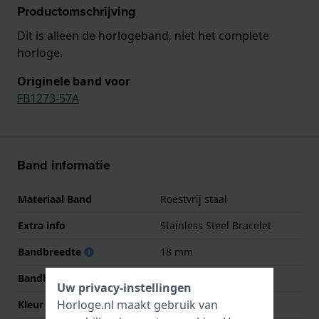
Productomschrijving
Dit is alleen de horlogeband, niet het complete
horloge.
Originele band voor
FB1273-57A
Band informatie
Materiaal Band
Roestvrij staal
Extra info
Stainless Steel Bracelet
Bandbreedte
18 mm
Bandbreedte bij sluiting
18 mm
Uw privacy-instellingen
Horloge.nl maakt gebruik van
Kleur Band
Roségoud