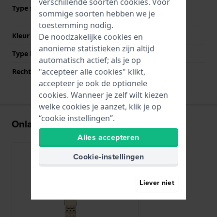
verschillende soorten
cookies
. Voor
Type sluiting
Vouwsluiting met
sommige soorten hebben we je
drukknoppen
toestemming nodig.
Kleur sluiting
Roségoud
De noodzakelijke cookies en
anonieme statistieken zijn altijd
Type bevestiging
Bandpennen
automatisch actief; als je op
"accepteer alle cookies" klikt,
Rechte bandaanzet
Nee
accepteer je ook de optionele
cookies. Wanneer je zelf wilt kiezen
welke cookies je aanzet, klik je op
“cookie instellingen”.
Onlangs bekeken
Alles accepteren
Cookie-instellingen
Liever niet