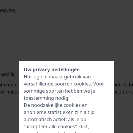
4030-59L
Uw privacy-instellingen
aad is.
Horloge.nl maakt gebruik van
verschillende soorten
cookies
. Voor
ngt u een e-mail zodra we het weer op voorraad hebben. U b
sommige soorten hebben we je
ver nieuwe voorraad. Het wordt onmiddellijk daarna uit on
toestemming nodig.
De noodzakelijke cookies en
anonieme statistieken zijn altijd
automatisch actief; als je op
"accepteer alle cookies" klikt,