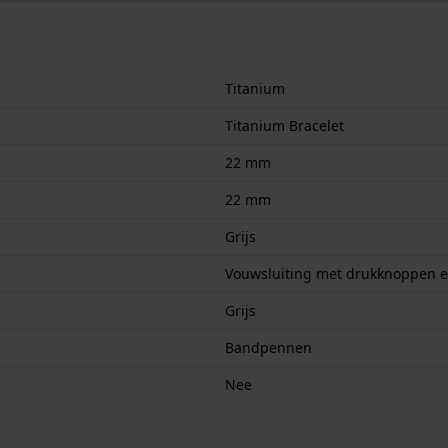
Titanium
Titanium Bracelet
22 mm
22 mm
Grijs
Vouwsluiting met drukknoppen en
Grijs
Bandpennen
Nee