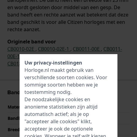
en wordt gesloten door middel van een gesp. De
band heeft een rechte aanzet wat betekent dat deze
band geschikt is voor alle Citizen horloges met een
rechte aanzet.
Originele band voor
CB0010-02E
,
CB0010-02E-1
,
CB0011-00E
,
CB0011-
00E-1
,
CB0011-18E
,
CB0011-26E
,
CB0180-11L
,
Uw privacy-instellingen
CB0180-11A
Horloge.nl maakt gebruik van
verschillende soorten
cookies
. Voor
sommige soorten hebben we je
Band informatie
toestemming nodig.
De noodzakelijke cookies en
anonieme statistieken zijn altijd
Materiaal Band
Leer
automatisch actief; als je op
Bandbreedte
23 mm
"accepteer alle cookies" klikt,
accepteer je ook de optionele
Breedte bandaanzet
23 mm
cookies. Wanneer je zelf wilt kiezen