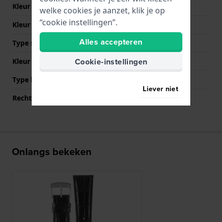
Kleur Band
Zwart
welke cookies je aanzet, klik je op
“cookie instellingen”.
Kleur stiksel
Zwart
Alles accepteren
Type sluiting
Gesp
Cookie-instellingen
Kleur sluiting
Zilver
Type bevestiging
Bandpennen
Liever niet
Rechte bandaanzet
Ja
Onlangs bekeken