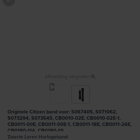
Afbeelding vergroten
Originele Citizen band voor: S067405, S071062,
S073294, S073545, CB0010-02E, CB0010-02E-1,
CB0011-00E, CB0011-00E-1, CB0011-18E, CB0011-26E,
CB0180-11A, CB0180-11L
Zwarte Leren Horlogeband