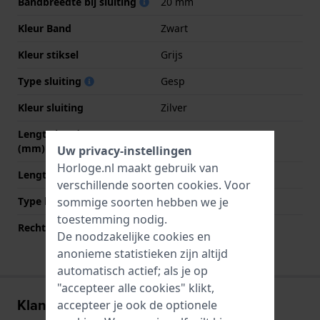
Bandbreedte bij sluiting
20 mm
Kleur Band
Zwart
Kleur stiksel
Grijs
Type sluiting
Gesp
Kleur sluiting
Zilver
Lengte band op 12 uur
75 mm
(mm)
Uw privacy-instellingen
Horloge.nl maakt gebruik van
Lengte band op 6 uur (mm)
125 mm
verschillende soorten
cookies
. Voor
sommige soorten hebben we je
Type bevestiging
Bandpennen
toestemming nodig.
Rechte bandaanzet
Ja
De noodzakelijke cookies en
anonieme statistieken zijn altijd
automatisch actief; als je op
"accepteer alle cookies" klikt,
Klantenreviews
accepteer je ook de optionele