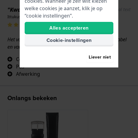
cookies. Wanneer je zelf wilt kiezen
welke cookies je aanzet, klik je op
"Kwaliteit van het leer"
Show original text
“cookie instellingen”.
Ittukusuk Fisker · 7 mei 2025
Alles accepteren
Het voldoet aan mijn verwachtingen. Het is comfortabel
Cookie-instellingen
en van hoge kwaliteit.
Liever niet
Comfort
Pas
Afwerking
Onlangs bekeken