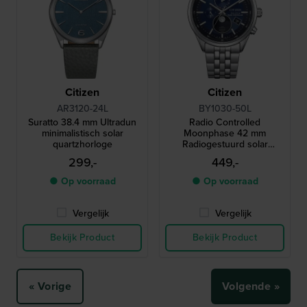
Citizen
Citizen
AR3120-24L
BY1030-50L
Suratto 38.4 mm Ultradun
Radio Controlled
minimalistisch solar
Moonphase 42 mm
quartzhorloge
Radiogestuurd solar
quartzhorloge met
299,-
449,-
maanfase
● Op voorraad
● Op voorraad
Vergelijk
Vergelijk
Bekijk Product
Bekijk Product
« Vorige
Volgende »