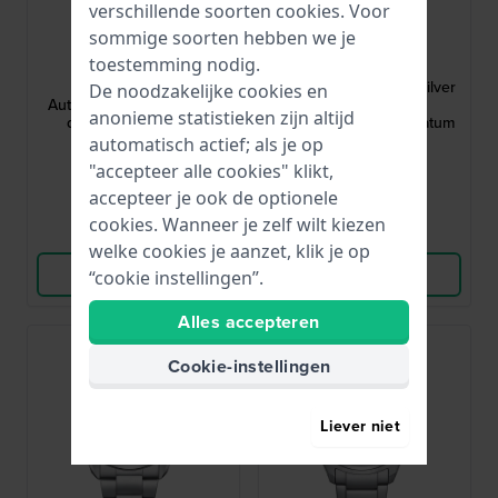
verschillende soorten
cookies
. Voor
Citizen
Citizen
sommige soorten hebben we je
toestemming nodig.
NJ0151-88X
EW2210-53E
Tsuyosa 40 mm
EW2210-53E 33 mm Zilver
De noodzakelijke cookies en
Automatisch horloge met
& Zwart Titanium
anonieme statistieken zijn altijd
datum vergrootglas
Dameshorloge met Datum
automatisch actief; als je op
299,-
189,96
€ 269,-
"accepteer alle cookies" klikt,
● Op voorraad
● Op voorraad
accepteer je ook de optionele
cookies. Wanneer je zelf wilt kiezen
Vergelijk
Vergelijk
welke cookies je aanzet, klik je op
Bekijk Product
Bekijk Product
“cookie instellingen”.
Alles accepteren
Cookie-instellingen
Liever niet