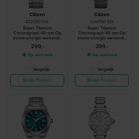
Citizen
Citizen
AT2590-59L
CA4750-51X
Super Titanium
Super Titanium
Chronograph 40 mm Op
Chronograph 40 mm Op
zonne-energie werkende
zonne-energie werkende
titanium quartz chronograaf
titanium quartz chronograaf
299,-
399,-
met datum
met datum
● Op voorraad
● Op voorraad
Vergelijk
Vergelijk
Bekijk Product
Bekijk Product