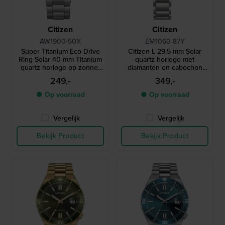
Citizen
Citizen
AW1900-50X
EM1060-87Y
Super Titanium Eco-Drive
Citizen L 29.5 mm Solar
Ring Solar 40 mm Titanium
quartz horloge met
quartz horloge op zonne-
diamanten en cabochon
energie met datum
kroon
249,-
349,-
● Op voorraad
● Op voorraad
Vergelijk
Vergelijk
Bekijk Product
Bekijk Product