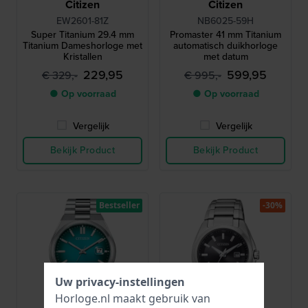
Citizen
Citizen
EW2601-81Z
NB6025-59H
Super Titanium 29.4 mm
Promaster 41 mm Titanium
Titanium Dameshorloge met
automatisch duikhorloge
Kristallen
met datum
229,95
599,95
€ 329,-
€ 995,-
● Op voorraad
● Op voorraad
Vergelijk
Vergelijk
Bekijk Product
Bekijk Product
Bestseller
-30%
Uw privacy-instellingen
Horloge.nl maakt gebruik van