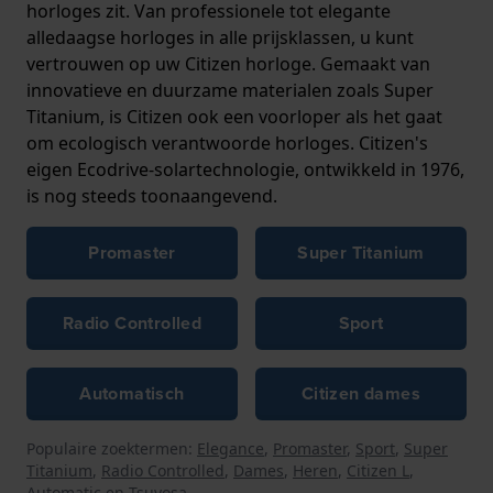
horloges zit. Van professionele tot elegante
alledaagse horloges in alle prijsklassen, u kunt
vertrouwen op uw Citizen horloge. Gemaakt van
innovatieve en duurzame materialen zoals Super
Titanium, is Citizen ook een voorloper als het gaat
om ecologisch verantwoorde horloges. Citizen's
eigen Ecodrive-solartechnologie, ontwikkeld in 1976,
is nog steeds toonaangevend.
Promaster
Super Titanium
Radio Controlled
Sport
Automatisch
Citizen dames
Populaire zoektermen:
Elegance
,
Promaster
,
Sport
,
Super
Titanium
,
Radio Controlled
,
Dames
,
Heren
,
Citizen L
,
Automatic
en
Tsuyosa
.