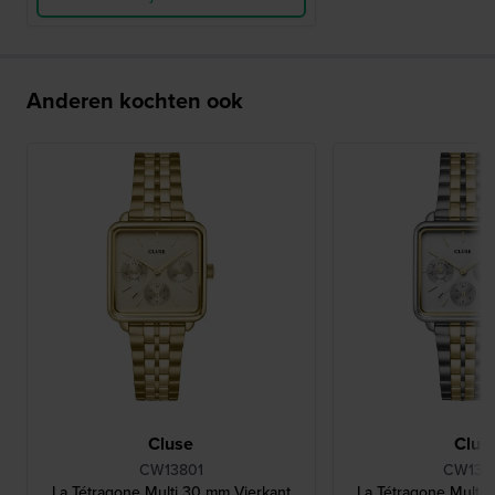
Anderen kochten ook
Cluse
Clus
CW13801
CW138
La Tétragone Multi 30 mm Vierkant
La Tétragone Multi 