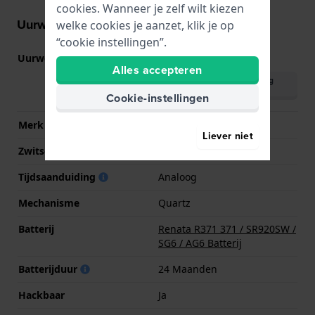
cookies. Wanneer je zelf wilt kiezen
Uurwerk informatie
welke cookies je aanzet, klik je op
“cookie instellingen”.
Uurwerk nr.
VH63
(
Bekijk specificaties
)
Alles accepteren
Download handleiding
(English)
Cookie-instellingen
Merk uurwerk
Seiko Instruments Inc.
Liever niet
Zwitsers uurwerk
Nee
Tijdsaanduiding
Analoog
Mechanisme
Quartz
Batterij
Renata R371 371 / SR920SW /
SG6 / AG6 Batterij
Batterijduur
24 Maanden
Hackbaar
Ja