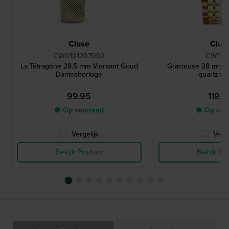
Cluse
Clus
CW0101207002
CW119
La Tétragone 28.5 mm Vierkant Goud
Gracieuse 28 mm V
Dameshorloge
quartzho
99,95
119,9
● Op voorraad
● Op voo
Vergelijk
Verge
Bekijk Product
Bekijk Pr