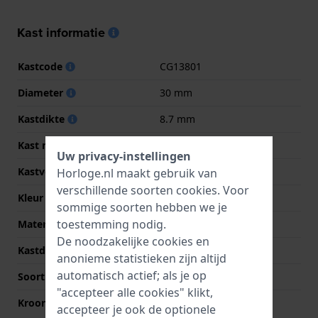
Kast informatie
Kastcode
CG13801
Diameter
30 mm
Kastdikte
8.7 mm
Kast materiaal
Roestvrij staal
Uw privacy-instellingen
Kastvorm
Vierkant
Horloge.nl maakt gebruik van
verschillende soorten
cookies
. Voor
Kleur kast
Goud
sommige soorten hebben we je
toestemming nodig.
Materiaal kastdeksel
Roestvrij staal
De noodzakelijke cookies en
Kastdeksel
Klikkast
anonieme statistieken zijn altijd
automatisch actief; als je op
Soort glas
Mineraal
"accepteer alle cookies" klikt,
Kroon
Trek kroon
accepteer je ook de optionele