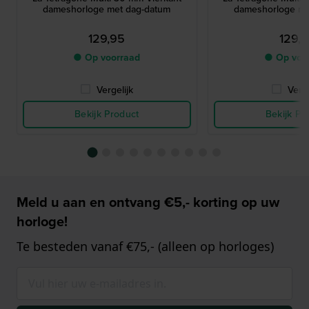
dameshorloge met dag-datum
dameshorloge me
129,95
129,
● Op voorraad
● Op voo
Vergelijk
Verge
Bekijk Product
Bekijk Pr
Meld u aan en ontvang €5,- korting op uw
horloge!
Te besteden vanaf €75,- (alleen op horloges)