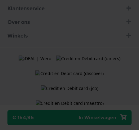
Klantenservice
Over ons
Winkels
€ 154,95
In Winkelwagen