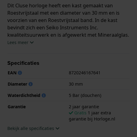
Dit Cluse horloge heeft een kast gemaakt van
Roestvrijstaal met een diameter van 30 mm en is
voorzien van een Roestvrijstaal band. In de kast
bevindt zich een Seiko Instruments Inc.
kwaliteitsuurwerk en is afgewerkt met Mineraalglas.
Lees meer
Het horloge is 5ATM. Dit betekent dat het horloge
geschikt is om mee te douchen. Verder wordt het
Specificaties
horloge geleverd met 2 jaar garantie.
EAN
8720246167641
.
Diameter
30 mm
Waterdichtheid
5 Bar (douchen)
Garantie
2 jaar garantie
Gratis
1 jaar extra
garantie bij Horloge.nl
Bekijk alle specificaties