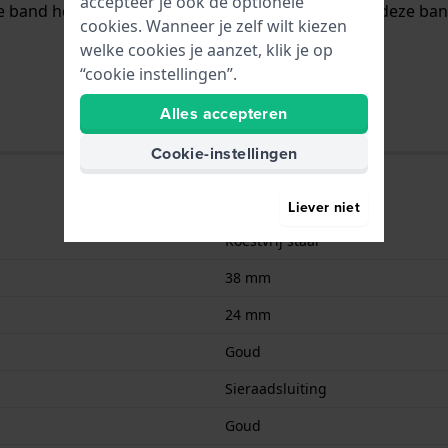
accepteer je ook de optionele
e band heeft geen rechte aanzet wat betekent dat deze band
cookies. Wanneer je zelf wilt kiezen
welke cookies je aanzet, klik je op
“cookie instellingen”.
Alles accepteren
Cookie-instellingen
Liever niet
Roestvrij staal
38 mm
24 mm
Goud
Sieraadsluiting
Goud