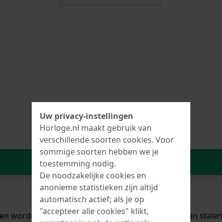
Uw privacy-instellingen
Horloge.nl maakt gebruik van
verschillende soorten
cookies
. Voor
sommige soorten hebben we je
In Winkelwagen
toestemming nodig.
De noodzakelijke cookies en
anonieme statistieken zijn altijd
automatisch actief; als je op
"accepteer alle cookies" klikt,
al en wordt aan het horloge bevestigd door middel van sta