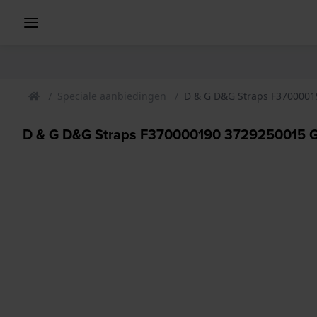
Speciale aanbiedingen
D & G D&G Straps F3700001
D & G D&G Straps F370000190 3729250015 G