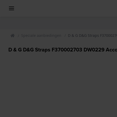
Speciale aanbiedingen
D & G D&G Straps F370002
D & G D&G Straps F370002703 DW0229 Acco