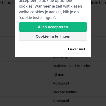
accepteer je ook de optionele
e band heeft geen rechte aanzet wat betekent dat deze band
cookies. Wanneer je zelf wilt kiezen
welke cookies je aanzet, klik je op
“cookie instellingen”.
Alles accepteren
Cookie-instellingen
Liever niet
Roestvrij staal
Stainless Steel Bracelet
12 mm
Roségoud
Sieraadsluiting
Roségoud