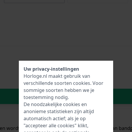
Uw privacy-instellingen
Horloge.nl maakt gebruik van
verschillende soorten
cookies
. Voor
sommige soorten hebben we je
In Winkelwagen
toestemming nodig.
De noodzakelijke cookies en
anonieme statistieken zijn altijd
automatisch actief; als je op
"accepteer alle cookies" klikt,
al en wordt aan het horloge bevestigd door middel van ba