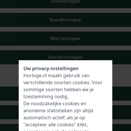
Duikhorloges
Sporthorloges
Mini horloges
Skelet horloges
Uw privacy-instellingen
Horloge.nl maakt gebruik van
verschillende soorten
cookies
. Voor
sommige soorten hebben we je
Quartz horloges
toestemming nodig.
De noodzakelijke cookies en
anonieme statistieken zijn altijd
Automatische horloges
automatisch actief; als je op
"accepteer alle cookies" klikt,
Autoquartz / kinetische horloges