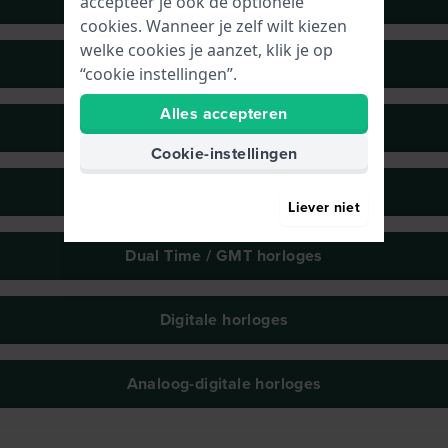
accepteer je ook de optionele
cookies. Wanneer je zelf wilt kiezen
welke cookies je aanzet, klik je op
Solar-horloges
“cookie instellingen”.
Alles accepteren
Radio gestuurde horloges
Cookie-instellingen
GPS horloges
Liever niet
Dual Time / GMT horloges
Digitale horloges
Analoog-digitale horloges