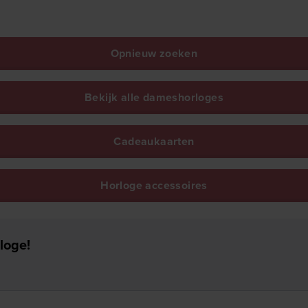
Opnieuw zoeken
Bekijk alle dameshorloges
Cadeaukaarten
Horloge accessoires
loge!