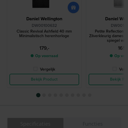
Daniel Wellington
Daniel Wel
DW00100632
DW0010
Classic Revival Ashfield 40 mm
Petite Reflection 
Minimalistisch herenhorloge
Zilverkleurig dames q
spiegel wijz
179,-
165,
● Op voorraad
● Op voo
Vergelijk
Verge
Bekijk Product
Bekijk Pr
Specificaties
Functies