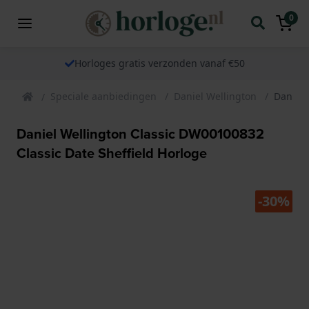
0
Horloges gratis verzonden vanaf €50
Speciale aanbiedingen
Daniel Wellington
Daniel 
Daniel Wellington Classic DW00100832
Classic Date Sheffield Horloge
-30%