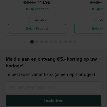
144,95
1
€ 209,-
€ 219,-
● Op voorraad
● Op voo
Vergelijk
Verge
Bekijk Product
Bekijk Pr
Meld u aan en ontvang €5,- korting op uw
horloge!
Te besteden vanaf €75,- (alleen op horloges)
Inschrijven