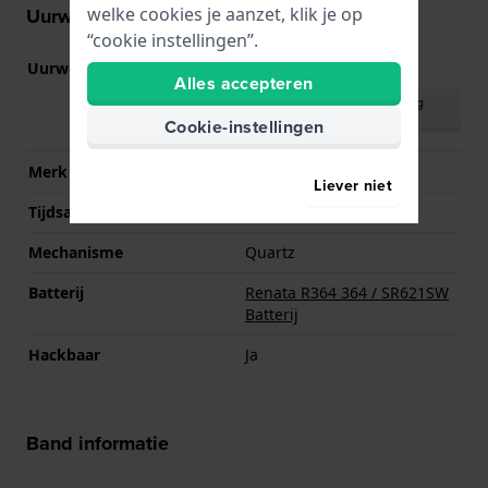
welke cookies je aanzet, klik je op
Uurwerk informatie
“cookie instellingen”.
Uurwerk nr.
VJ53
(
Bekijk specificaties
)
Alles accepteren
Download handleiding
(English)
Cookie-instellingen
Merk uurwerk
Seiko Instruments Inc.
Liever niet
Tijdsaanduiding
Analoog
Mechanisme
Quartz
Batterij
Renata R364 364 / SR621SW
Batterij
Hackbaar
Ja
Band informatie