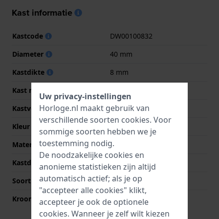
Kast informatie
Kastcode
DW00100832
Diameter
40 mm
Kastdikte
8 mm
Kast materiaal
Roestvrij staal
Uw privacy-instellingen
Horloge.nl maakt gebruik van
Kastvorm
Rond
verschillende soorten
cookies
. Voor
Kleur kast
Zilver
sommige soorten hebben we je
toestemming nodig.
Materiaal kastdeksel
Roestvrij staal
De noodzakelijke cookies en
Kastdeksel
Klikkast
anonieme statistieken zijn altijd
automatisch actief; als je op
Soort glas
Mineraal
"accepteer alle cookies" klikt,
Kroon
Trek kroon
accepteer je ook de optionele
cookies. Wanneer je zelf wilt kiezen