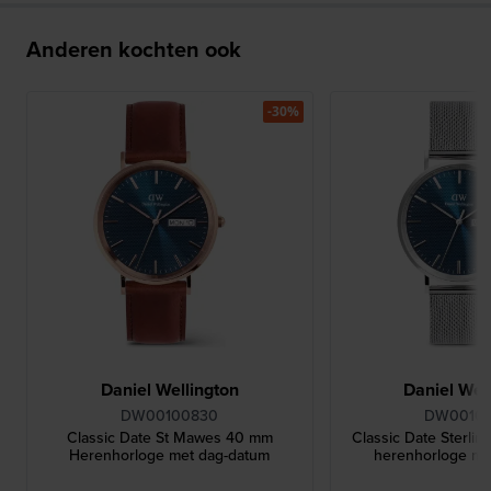
Anderen kochten ook
-30%
Daniel Wellington
Daniel Wel
DW00100830
DW0010
Classic Date St Mawes 40 mm
Classic Date Sterli
Herenhorloge met dag-datum
herenhorloge me