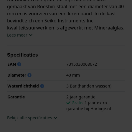
gemaakt van Roestvrijstaal met een diameter van 40
mm en is voorzien van een leren band. In de kast
bevindt zich een Seiko Instruments Inc.
kwaliteitsuurwerk en is afgewerkt met Mineraalglas.
Lees meer
Het horloge is 3ATM. Dit betekent dat het horloge
spatwaterdicht is.. Verder wordt het horloge
Specificaties
geleverd met 2 jaar garantie.
EAN
7315030068672
.
Diameter
40 mm
Waterdichtheid
3 Bar (handen wassen)
Garantie
2 jaar garantie
Gratis
1 jaar extra
garantie bij Horloge.nl
Bekijk alle specificaties