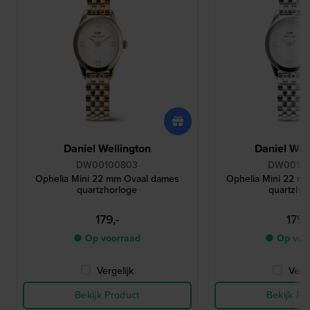
Daniel Wellington
Daniel Wel
DW00100803
DW0010
Ophelia Mini 22 mm Ovaal dames
Ophelia Mini 22 m
quartzhorloge
quartzho
179,-
179,
● Op voorraad
● Op voo
Vergelijk
Verge
Bekijk Product
Bekijk Pr