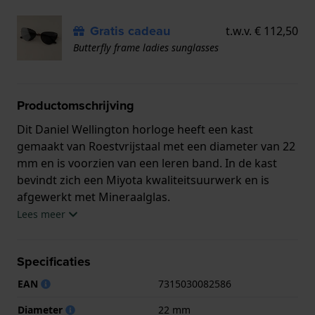
Gratis cadeau
t.w.v. € 112,50
Butterfly frame ladies sunglasses
Productomschrijving
Dit Daniel Wellington horloge heeft een kast
gemaakt van Roestvrijstaal met een diameter van 22
mm en is voorzien van een leren band. In de kast
bevindt zich een Miyota kwaliteitsuurwerk en is
afgewerkt met Mineraalglas.
Lees meer
Het horloge is 3ATM. Dit betekent dat het horloge
spatwaterdicht is.. Verder wordt het horloge
Specificaties
geleverd met 2 jaar garantie.
EAN
7315030082586
.
Diameter
22 mm