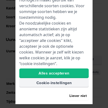
Horloge.nl maakt gebruik van
verschillende soorten
cookies
. Voor
Kastdeksel
Klikkast
sommige soorten hebben we je
toestemming nodig.
Soort glas
Mineraal
De noodzakelijke cookies en
Kroon
Trek kroon
anonieme statistieken zijn altijd
automatisch actief; als je op
Uurwerk informatie
"accepteer alle cookies" klikt,
accepteer je ook de optionele
Uurwerk nr.
GL22
cookies. Wanneer je zelf wilt kiezen
(
Bekijk specificaties
)
welke cookies je aanzet, klik je op
Download handleiding
(English)
“cookie instellingen”.
Download handleiding (Dutch)
Alles accepteren
Cookie-instellingen
Merk uurwerk
Miyota
Zwitsers uurwerk
Nee
Liever niet
Tijdsaanduiding
Analoog