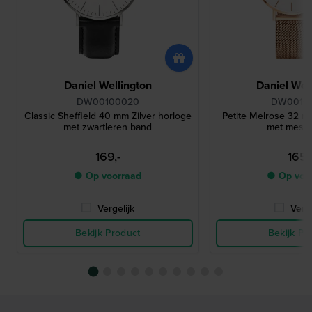
Daniel Wellington
Daniel Wel
DW00100020
DW0010
Classic Sheffield 40 mm Zilver horloge
Petite Melrose 32 
met zwartleren band
met mesh
169,-
165,
● Op voorraad
● Op voo
Vergelijk
Verge
Bekijk Product
Bekijk Pr