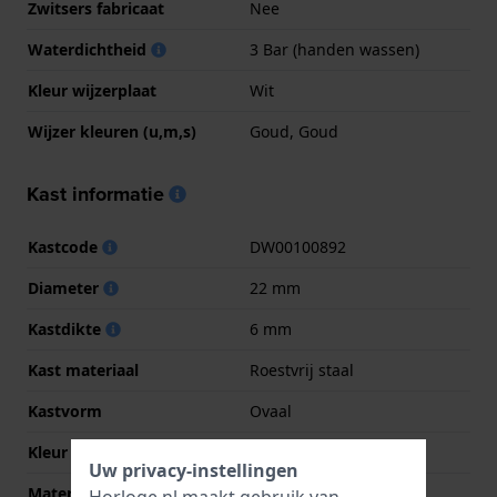
Zwitsers fabricaat
Nee
Waterdichtheid
3 Bar (handen wassen)
Kleur wijzerplaat
Wit
Wijzer kleuren (u,m,s)
Goud, Goud
Kast informatie
Kastcode
DW00100892
Diameter
22 mm
Kastdikte
6 mm
Kast materiaal
Roestvrij staal
Kastvorm
Ovaal
Kleur kast
Goud
Uw privacy-instellingen
Materiaal kastdeksel
Roestvrij staal