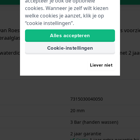
accepteer je ook de optionele
cookies. Wanneer je zelf wilt kiezen
welke cookies je aanzet, klik je op
“cookie instellingen”.
an Roestvrijstaal met een diameter van 20 mm en is voorzien
Alles accepteren
raalglas.
Cookie-instellingen
waterdicht is.. Verder wordt het horloge geleverd met 2 jaa
Liever niet
7315030040050
20 mm
3 Bar (handen wassen)
2 jaar garantie
Gratis
1 jaar extra garantie bij