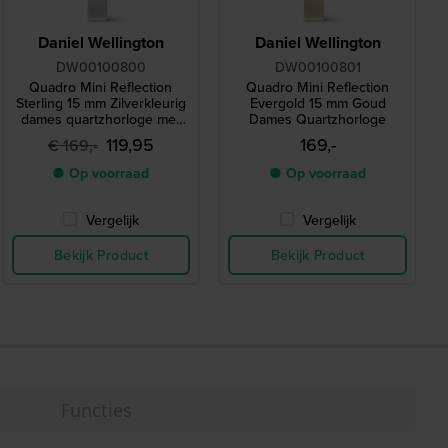
Daniel Wellington
Daniel Wellington
DW00100800
DW00100801
Quadro Mini Reflection
Quadro Mini Reflection
Sterling 15 mm Zilverkleurig
Evergold 15 mm Goud
dames quartzhorloge met
Dames Quartzhorloge
spiegel wijzerplaat
119,95
169,-
€ 169,-
● Op voorraad
● Op voorraad
Vergelijk
Vergelijk
Bekijk Product
Bekijk Product
Functies