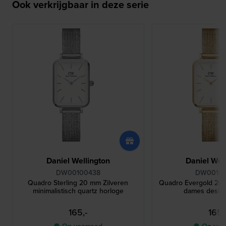
Ook verkrijgbaar in deze serie
Daniel Wellington
Daniel Wel
DW00100438
DW0010
Quadro Sterling 20 mm Zilveren
Quadro Evergold 20
minimalistisch quartz horloge
dames desig
165,-
165,