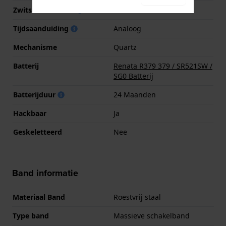
Zwitsers uurwerk
Nee
Tijdsaanduiding
Analoog
Mechanisme
Quartz
Batterij
Renata R379 379 / SR521SW /
SG0 Batterij
Batterijduur
24 Maanden
Hackbaar
Ja
Geskeletteerd
Nee
Band informatie
Materiaal Band
Roestvrij staal
Type band
Massieve schakelband