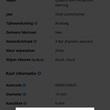
Naam
Quadro Mini Reflection
Sterling
Jaar
2026 Lente/Zomer
Tijdsaanduiding
Analoog
Zwitsers fabricaat
Nee
Waterdichtheid
3 Bar (handen wassen)
Kleur wijzerplaat
Zilver
Wijzer kleuren (u,m,s)
Goud, Goud
Kast informatie
Kastcode
DW00100925
Diameter
15 mm
Kastdikte
6 mm