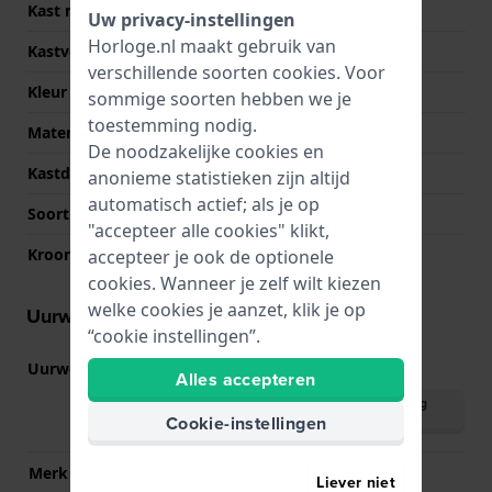
Kast materiaal
Roestvrij staal
Uw privacy-instellingen
Horloge.nl maakt gebruik van
Kastvorm
Rechthoekig
verschillende soorten
cookies
. Voor
Kleur kast
Goud
sommige soorten hebben we je
toestemming nodig.
Materiaal kastdeksel
Roestvrij staal
De noodzakelijke cookies en
Kastdeksel
Klikkast
anonieme statistieken zijn altijd
automatisch actief; als je op
Soort glas
Mineraal
"accepteer alle cookies" klikt,
Kroon
Trek kroon
accepteer je ook de optionele
cookies. Wanneer je zelf wilt kiezen
welke cookies je aanzet, klik je op
Uurwerk informatie
“cookie instellingen”.
Uurwerk nr.
VC00
(
Bekijk specificaties
)
Alles accepteren
Download handleiding
Cookie-instellingen
(English)
Merk uurwerk
Seiko
Liever niet