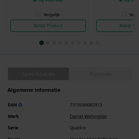
● Op voorraad
● Op voo
Vergelijk
Verge
Bekijk Product
Bekijk Pr
Specificaties
Functies
Algemene informatie
EAN
7315030082913
Merk
Daniel Wellington
Serie
Quadro