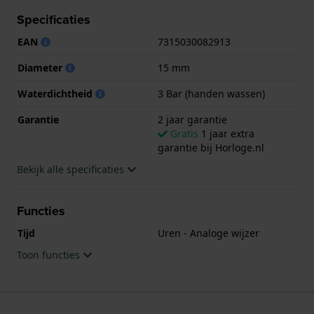
spatwaterdicht is.. Verder wordt het horloge
Specificaties
geleverd met 2 jaar garantie.
EAN
7315030082913
.
Diameter
15 mm
Waterdichtheid
3 Bar (handen wassen)
Garantie
2 jaar garantie
Gratis
1 jaar extra
garantie bij Horloge.nl
Bekijk alle specificaties
Functies
Tijd
Uren - Analoge wijzer
Toon functies