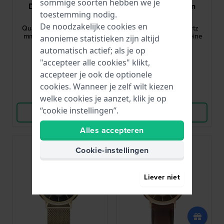
sommige soorten hebben we je
Daniel Wellington
Daniel Wellington
toestemming nodig.
DW00100728
DW00100714
De noodzakelijke cookies en
Quadro Mini Sheffield 15
Classic 40 mm Quartz
mm Rechthoekig quartz
herenhorloge met kleine
anonieme statistieken zijn altijd
dameshorloge
secondenwijzer
automatisch actief; als je op
145,-
144,95
€ 209,-
"accepteer alle cookies" klikt,
● Op voorraad
● Op voorraad
accepteer je ook de optionele
cookies. Wanneer je zelf wilt kiezen
Vergelijk
Vergelijk
welke cookies je aanzet, klik je op
“cookie instellingen”.
Bekijk Product
Bekijk Product
Alles accepteren
-30%
Cookie-instellingen
Liever niet