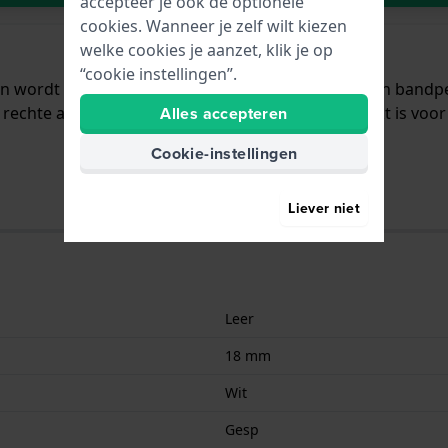
accepteer je ook de optionele
cookies. Wanneer je zelf wilt kiezen
welke cookies je aanzet, klik je op
“cookie instellingen”.
 en wordt aan het horloge bevestigd door middel van band
rechte aanzet wat betekent dat deze band geschikt is voor
Alles accepteren
Cookie-instellingen
Liever niet
Leer
18 mm
Wit
Gesp