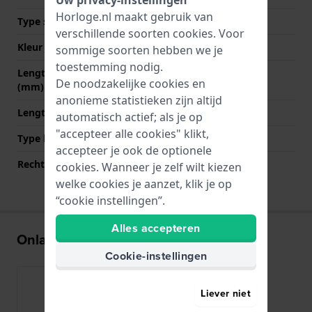
Horloge.nl maakt gebruik van
Type sluiting
Gesp
verschillende soorten
cookies
. Voor
Kleur sluiting
Zilver
sommige soorten hebben we je
toestemming nodig.
Lengte band op 12 uur
70 mm
De noodzakelijke cookies en
(mm)
anonieme statistieken zijn altijd
Lengte band op 6 uur (mm)
110 mm
automatisch actief; als je op
"accepteer alle cookies" klikt,
Type bevestiging
Bandpennen
accepteer je ook de optionele
Rechte bandaanzet
Ja
cookies. Wanneer je zelf wilt kiezen
welke cookies je aanzet, klik je op
“cookie instellingen”.
Alles accepteren
Onlangs bekeken
Cookie-instellingen
Liever niet