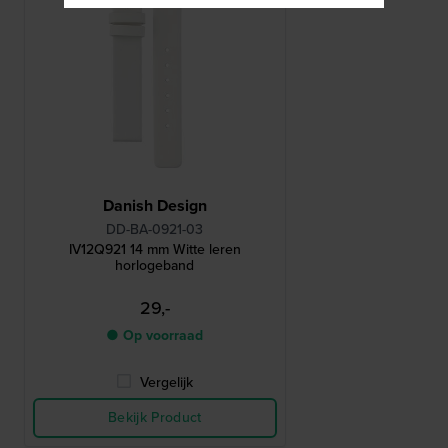
Danish Design
DD-BA-0921-03
IV12Q921 14 mm Witte leren
horlogeband
29,-
● Op voorraad
Vergelijk
Bekijk Product