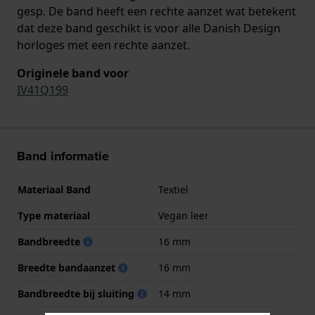
gesp. De band heeft een rechte aanzet wat betekent
dat deze band geschikt is voor alle Danish Design
horloges met een rechte aanzet.
Originele band voor
IV41Q199
Band informatie
Materiaal Band
Textiel
Type materiaal
Vegan leer
Bandbreedte
16 mm
Breedte bandaanzet
16 mm
Bandbreedte bij sluiting
14 mm