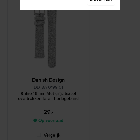
Danish Design
DD-BA-0199-01
Rhine 16 mm Met grijs textiel
overtrokken leren horlogeband
29,-
● Op voorraad
Vergelijk