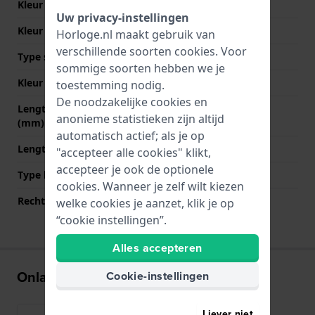
Kleur Band
Grijs
Uw privacy-instellingen
Kleur stiksel
Grijs
Horloge.nl maakt gebruik van
verschillende soorten
cookies
. Voor
Type sluiting
Gesp
sommige soorten hebben we je
Kleur sluiting
Grijs
toestemming nodig.
De noodzakelijke cookies en
Lengte band op 12 uur
75 mm
anonieme statistieken zijn altijd
(mm)
automatisch actief; als je op
Lengte band op 6 uur (mm)
115 mm
"accepteer alle cookies" klikt,
accepteer je ook de optionele
Type bevestiging
Bandpennen
cookies. Wanneer je zelf wilt kiezen
Rechte bandaanzet
Ja
welke cookies je aanzet, klik je op
“cookie instellingen”.
Alles accepteren
Onlangs bekeken
Cookie-instellingen
Liever niet