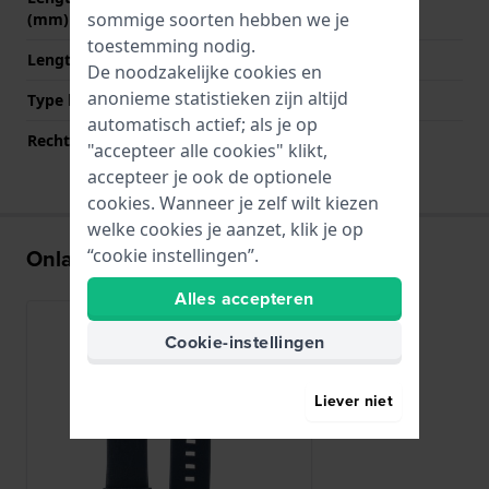
sommige soorten hebben we je
(mm)
toestemming nodig.
Lengte band op 6 uur (mm)
120 mm
De noodzakelijke cookies en
anonieme statistieken zijn altijd
Type bevestiging
Bandpennen
automatisch actief; als je op
Rechte bandaanzet
Ja
"accepteer alle cookies" klikt,
accepteer je ook de optionele
cookies. Wanneer je zelf wilt kiezen
welke cookies je aanzet, klik je op
Onlangs bekeken
“cookie instellingen”.
Alles accepteren
Cookie-instellingen
Liever niet