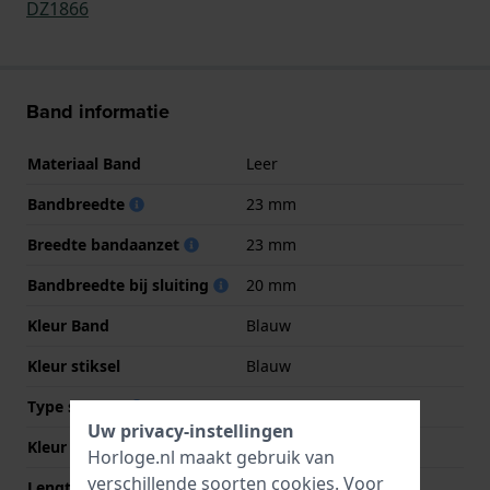
DZ1866
Band informatie
Materiaal Band
Leer
Bandbreedte
23 mm
Breedte bandaanzet
23 mm
Bandbreedte bij sluiting
20 mm
Kleur Band
Blauw
Kleur stiksel
Blauw
Type sluiting
Gesp
Uw privacy-instellingen
Kleur sluiting
Grijs
Horloge.nl maakt gebruik van
verschillende soorten
cookies
. Voor
Lengte band op 12 uur
80 mm