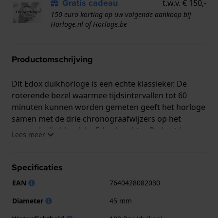
Gratis cadeau
t.w.v. € 150,-
150 euro korting op uw volgende aankoop bij
Horloge.nl of Horloge.be
Productomschrijving
Dit Edox duikhorloge is een echte klassieker. De
roterende bezel waarmee tijdsintervallen tot 60
minuten kunnen worden gemeten geeft het horloge
samen met de drie chronograafwijzers op het
uurwerk zijn klassieke Edox karakter. De kast is
Lees meer
afgesloten door middel van een geschroefde deksel.
De indexen en wijzers zijn voorzien van een Super-
LumiNova coating waardoor het horloge ook in het
Specificaties
donker afleesbaar is. Ook heeft dit model een
EAN
7640428082030
heliumventiel. Dit beschermt tegen overdruk
waardoor het horloge ook onder hoge druk
Diameter
45 mm
gebruikt kan worden, bijvoorbeeld wanneer het