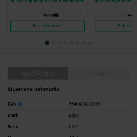
● Levering binnen 3 tot 6 werkdagen
● Levering binnen 3
Vergelijk
Verge
Bekijk Product
Bekijk Pr
Specificaties
Functies
Algemene informatie
EAN
7640428082030
Merk
Edox
Serie
CO-1