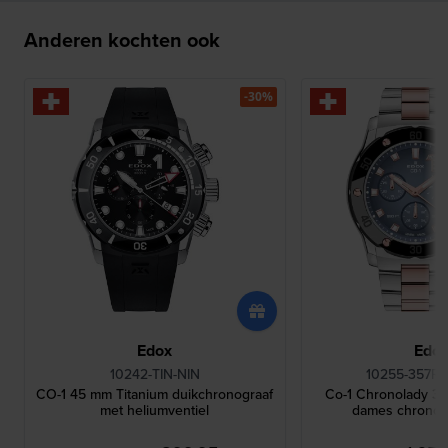
Anderen kochten ook
-30%
Edox
Edo
10242-TIN-NIN
10255-357R
CO-1 45 mm Titanium duikchronograaf
Co-1 Chronolady 3
met heliumventiel
dames chrono 