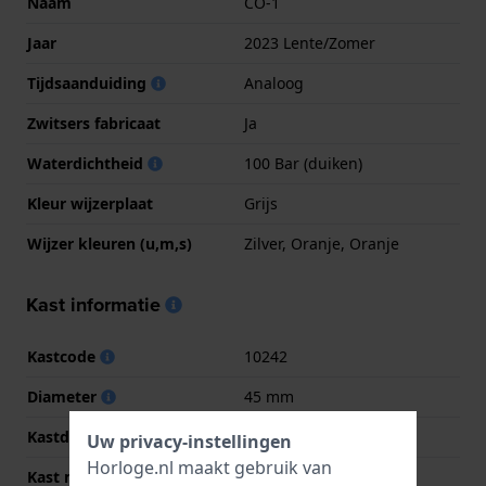
Naam
CO-1
Jaar
2023 Lente/Zomer
Tijdsaanduiding
Analoog
Zwitsers fabricaat
Ja
Waterdichtheid
100 Bar (duiken)
Kleur wijzerplaat
Grijs
Wijzer kleuren (u,m,s)
Zilver, Oranje, Oranje
Kast informatie
Kastcode
10242
Diameter
45 mm
Kastdikte
16 mm
Uw privacy-instellingen
Horloge.nl maakt gebruik van
Kast materiaal
Titanium