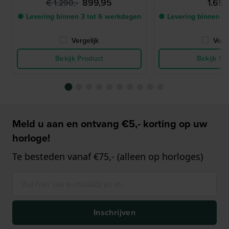
899,95
1.650
€ 1.290,-
● Levering binnen 3 tot 6 werkdagen
● Levering binnen 3
Vergelijk
Verge
Bekijk Product
Bekijk Pr
Meld u aan en ontvang €5,- korting op uw
horloge!
Te besteden vanaf €75,- (alleen op horloges)
Inschrijven