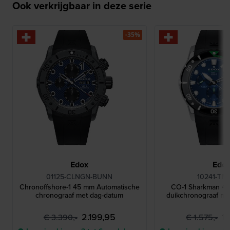
Ook verkrijgbaar in deze serie
-35%
Edox
Edo
01125-CLNGN-BUNN
10241-TIV
Chronoffshore-1 45 mm Automatische
CO-1 Sharkman 45
chronograaf met dag-datum
duikchronograaf met
2.199,95
1
€ 3.390,-
€ 1.575,-