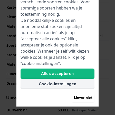
verschillende soorten
cookies
. Voor
Kastvorm
Rond
sommige soorten hebben we je
toestemming nodig.
Kleur kast
Grijs
De noodzakelijke cookies en
anonieme statistieken zijn altijd
Materiaal kastdeksel
Titanium
automatisch actief; als je op
Kastdeksel
Geschroefde achterdeksel
"accepteer alle cookies" klikt,
accepteer je ook de optionele
Soort glas
Saffier
cookies. Wanneer je zelf wilt kiezen
Kroon
Geschroefde kroon
welke cookies je aanzet, klik je op
“cookie instellingen”.
Materiaal bezel
Keramiek
Alles accepteren
Functie bezel
Professioneel duiken
Cookie-instellingen
Draaiende bezel
Eén richting draaibaar
Uurwerk informatie
Liever niet
Uurwerk nr.
5030.D
(
Bekijk specificaties
)