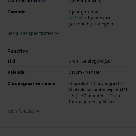
Waterdichtheid
100 Bar (duiken)
lange tijd diep onderwater gedragen wordt.
Garantie
2 jaar garantie
Dit Edox horloge heeft een kast gemaakt van
Gratis
1 jaar extra
Titanium met een diameter van 45 mm en is
garantie bij Horloge.nl
voorzien van een Titanium band. In de kast bevindt
Bekijk alle specificaties
zich een Ronda kwaliteitsuurwerk en is afgewerkt
met Saffierglas.
Functies
Het horloge is 100ATM. Dit betekent dat het horloge
Tijd
Uren - Analoge wijzer
geschikt is om mee te duiken. Verder wordt het
Kalender
Datum - Venster
horloge geleverd met 2 jaar garantie.
Chronograaf en timers
Stopwatch / Chronograaf -
.
Centrale secondenwijzer (1/1
sec.) - 30 minuten - 12 uur -
Toevoegen en splitsen
Toon functies