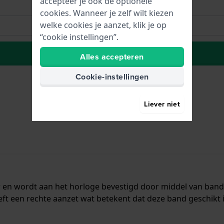
accepteer je ook de optionele
cookies. Wanneer je zelf wilt kiezen
welke cookies je aanzet, klik je op
“cookie instellingen”.
Plaats in wenslijst
Alles accepteren
Cookie-instellingen
Liever niet
r en wordt aan het horloge bevestigd door middel van ba
ft een rechte aanzet wat betekent dat deze band geschikt 