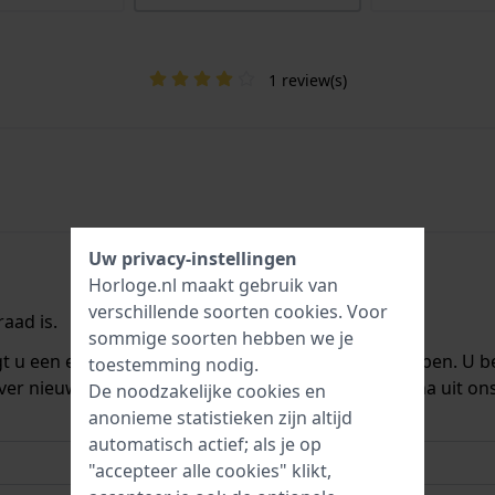
1 review(s)
Uw privacy-instellingen
Horloge.nl maakt gebruik van
verschillende soorten
cookies
. Voor
aad is.
sommige soorten hebben we je
ngt u een e-mail zodra we het weer op voorraad hebben. U b
toestemming nodig.
ver nieuwe voorraad. Het wordt onmiddellijk daarna uit on
De noodzakelijke cookies en
anonieme statistieken zijn altijd
automatisch actief; als je op
"accepteer alle cookies" klikt,