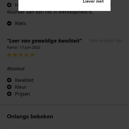
Liever niet
Het ziet er veel duurder uit en voelt ook veel
duurder aan dan het in werkelijkheid is.
Niets
"Leer van geweldige kwaliteit"
Show original text
Ramzi · 17 juni 2022
Absoluut
Kwaliteit
Kleur
Prijzen
Onlangs bekeken