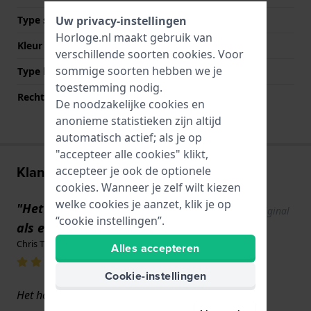
Uw privacy-instellingen
Type sluiting
Gesp
Horloge.nl maakt gebruik van
Kleur sluiting
Zilver
verschillende soorten
cookies
. Voor
sommige soorten hebben we je
Type bevestiging
Bandpennen
toestemming nodig.
Rechte bandaanzet
Ja
De noodzakelijke cookies en
anonieme statistieken zijn altijd
automatisch actief; als je op
"accepteer alle cookies" klikt,
Klantenreviews
accepteer je ook de optionele
cookies. Wanneer je zelf wilt kiezen
welke cookies je aanzet, klik je op
"Het horloge ziet eruit en voelt aan
Show original
“cookie instellingen”.
text
als een"
Chris Thomas · 17 juni 2022
Alles accepteren
Cookie-instellingen
Het horloge is voor mij molto bellisimo