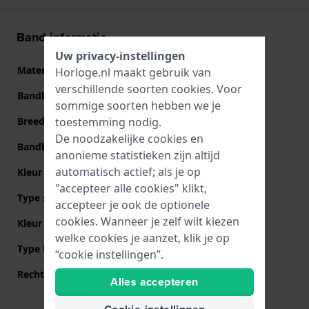
Band informatie
Uw privacy-instellingen
Materiaal Band
Siliconen
Horloge.nl maakt gebruik van
verschillende soorten
cookies
. Voor
Bandbreedte
23 mm
sommige soorten hebben we je
toestemming nodig.
Breedte bandaanzet
23 mm
De noodzakelijke cookies en
Bandbreedte bij sluiting
20 mm
anonieme statistieken zijn altijd
automatisch actief; als je op
Kleur Band
Zwart
"accepteer alle cookies" klikt,
Type sluiting
Gesp
accepteer je ook de optionele
cookies. Wanneer je zelf wilt kiezen
Kleur sluiting
Roségoud
welke cookies je aanzet, klik je op
Type bevestiging
Bandpennen
“cookie instellingen”.
Rechte bandaanzet
Ja
Alles accepteren