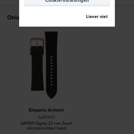
Cookie-instellingen
Onlangs bekeken
Liever niet
Emporio Armani
AAR11101
AR11101 Sigma 23 mm Zwart
siliconenrubber band