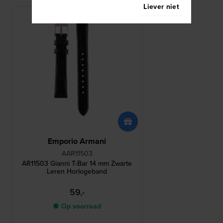
Liever niet
Emporio Armani
AAR11503
AR11503 Gianni T-Bar 14 mm Zwarte
Leren Horlogeband
59,-
● Op voorraad