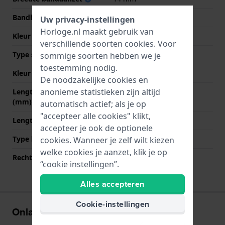
Bandbreedte bij sluiting
12 mm
Uw privacy-instellingen
Horloge.nl maakt gebruik van
Kleur Band
Zwart
verschillende soorten
cookies
. Voor
Type sluiting
Gesp
sommige soorten hebben we je
toestemming nodig.
Kleur sluiting
Roségoud
De noodzakelijke cookies en
anonieme statistieken zijn altijd
Lengte band op 12 uur
70 mm
(mm)
automatisch actief; als je op
"accepteer alle cookies" klikt,
Lengte band op 6 uur (mm)
115 mm
accepteer je ook de optionele
Type bevestiging
Bandpennen
cookies. Wanneer je zelf wilt kiezen
welke cookies je aanzet, klik je op
Rechte bandaanzet
Ja
“cookie instellingen”.
Alles accepteren
Cookie-instellingen
Onlangs bekeken