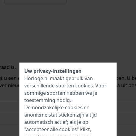
aad is.
Uw privacy-instellingen
ngt u een e-mail zodra we het weer op voorraad hebben. U b
Horloge.nl maakt gebruik van
ver nieuwe voorraad. Het wordt onmiddellijk daarna uit on
verschillende soorten
cookies
. Voor
sommige soorten hebben we je
toestemming nodig.
De noodzakelijke cookies en
anonieme statistieken zijn altijd
automatisch actief; als je op
"accepteer alle cookies" klikt,