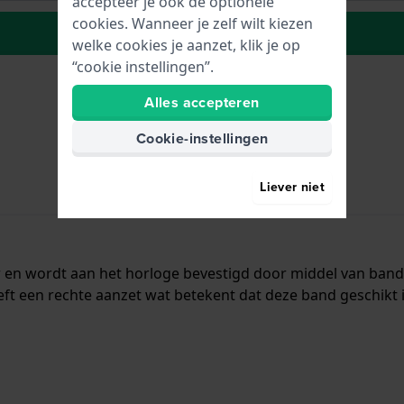
accepteer je ook de optionele
cookies. Wanneer je zelf wilt kiezen
Plaats in wenslijst
welke cookies je aanzet, klik je op
“cookie instellingen”.
Alles accepteren
Cookie-instellingen
Liever niet
r en wordt aan het horloge bevestigd door middel van ba
ft een rechte aanzet wat betekent dat deze band geschikt 