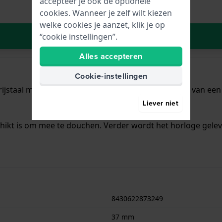
accepteer je ook de optionele
cookies. Wanneer je zelf wilt kiezen
welke cookies je aanzet, klik je op
In Winkelwagen
“cookie instellingen”.
Alles accepteren
Cookie-instellingen
ijstaal met een diameter van 37 mm en is voorzien van een R
Liever niet
chikt is om mee te douchen. Verder wordt het horloge gelev
8430622873249
37 mm