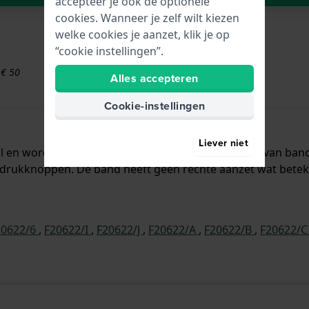
accepteer je ook de optionele
cookies. Wanneer je zelf wilt kiezen
welke cookies je aanzet, klik je op
“cookie instellingen”.
 € 50
Alles accepteren
Cookie-instellingen
Liever niet
taal en wordt aan het horloge bevestigd door middel van b
drukknoppen. De band heeft geen rechte aanzet wat beteken
20622/6
,
F20622/I
,
F20622/J
,
F20622/A
,
F20622/B
,
F20622/