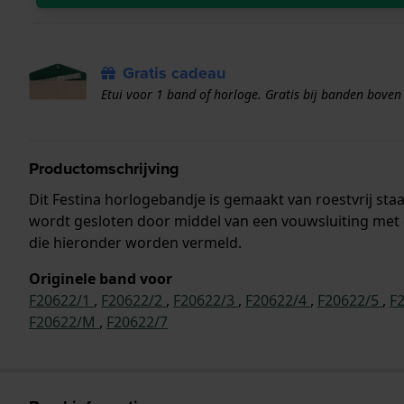
Gratis cadeau
Etui voor 1 band of horloge. Gratis bij banden boven
Productomschrijving
Dit Festina horlogebandje is gemaakt van roestvrij s
wordt gesloten door middel van een vouwsluiting met 
die hieronder worden vermeld.
Originele band voor
F20622/1
,
F20622/2
,
F20622/3
,
F20622/4
,
F20622/5
,
F
F20622/M
,
F20622/7