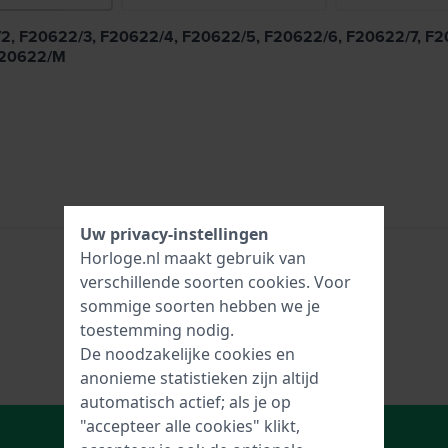
22/2, F20622/3, F20622/4, F20622/5, F20622/6, F20622/7, 
F20622/M
Uw privacy-instellingen
Horloge.nl maakt gebruik van
verschillende soorten
cookies
. Voor
sommige soorten hebben we je
toestemming nodig.
De noodzakelijke cookies en
anonieme statistieken zijn altijd
automatisch actief; als je op
"accepteer alle cookies" klikt,
In Winkelwagen