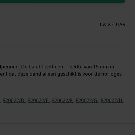
t.w.v. € 0,99
andpennen. De band heeft een breedte van 19 mm en
t dat deze band alleen geschikt is voor de horloges
C
,
F20622/D
,
F20622/E
,
F20622/F
,
F20622/G
,
F20622/H
,