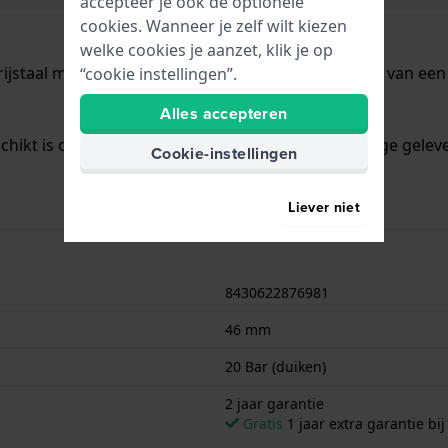
accepteer je ook de optionele
cookies. Wanneer je zelf wilt kiezen
welke cookies je aanzet, klik je op
rijstaal met een diameter van 46 mm en is voorzien van een
“cookie instellingen”.
Alles accepteren
chikt is om mee te duiken. Verder wordt het horloge geleve
Cookie-instellingen
Liever niet
8430622876981
46 mm
20 Bar (duiken)
2 jaar garantie
Gratis
1 jaar extra garantie bij