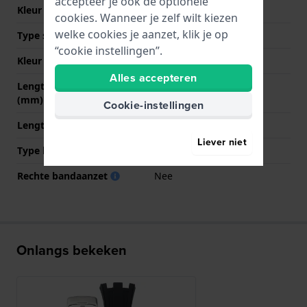
accepteer je ook de optionele
Kleur Band
Zwart
cookies. Wanneer je zelf wilt kiezen
welke cookies je aanzet, klik je op
Type sluiting
Gesp
“cookie instellingen”.
Kleur sluiting
Zilver
Alles accepteren
Lengte band op 12 uur
80 mm
(mm)
Cookie-instellingen
Lengte band op 6 uur (mm)
120 mm
Liever niet
Type bevestiging
Stalen pennen
Rechte bandaanzet
Nee
Onlangs bekeken