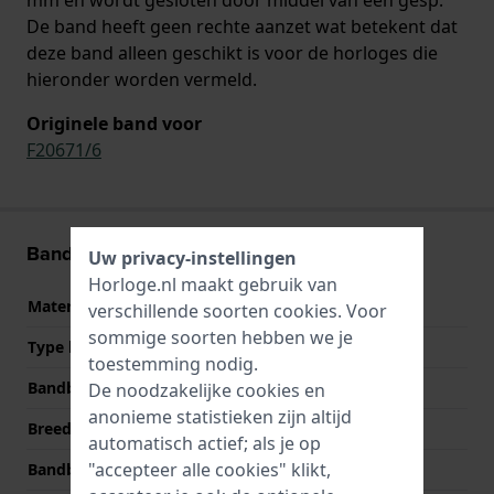
De band heeft geen rechte aanzet wat betekent dat
deze band alleen geschikt is voor de horloges die
hieronder worden vermeld.
Originele band voor
F20671/6
Band informatie
Uw privacy-instellingen
Horloge.nl maakt gebruik van
Materiaal Band
Siliconen
verschillende soorten
cookies
. Voor
sommige soorten hebben we je
Type band
Schakelband
toestemming nodig.
Bandbreedte
28 mm
De noodzakelijke cookies en
anonieme statistieken zijn altijd
Breedte bandaanzet
18 mm
automatisch actief; als je op
"accepteer alle cookies" klikt,
Bandbreedte bij sluiting
21 mm