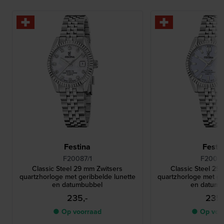
Festina
Festi
F20087/1
F20087
Classic Steel 29 mm Zwitsers
Classic Steel 29
quartzhorloge met geribbelde lunette
quartzhorloge met ge
en datumbubbel
en datumb
235,-
235,
● Op voorraad
● Op voo