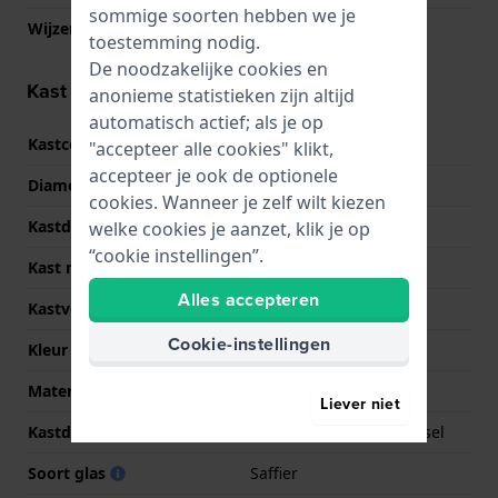
sommige soorten hebben we je
Wijzer kleuren (u,m,s)
Zilver, Zilver, Zilver
toestemming nodig.
De noodzakelijke cookies en
Kast informatie
anonieme statistieken zijn altijd
automatisch actief; als je op
Kastcode
F20087
"accepteer alle cookies" klikt,
accepteer je ook de optionele
Diameter
29 mm
cookies. Wanneer je zelf wilt kiezen
Kastdikte
9.5 mm
welke cookies je aanzet, klik je op
“cookie instellingen”.
Kast materiaal
Roestvrij staal
Alles accepteren
Kastvorm
Rond
Cookie-instellingen
Kleur kast
Zilver
Materiaal kastdeksel
Roestvrij staal
Liever niet
Kastdeksel
Geschroefde achterdeksel
Soort glas
Saffier