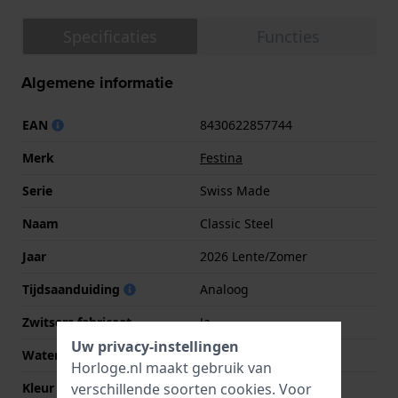
Specificaties
Functies
Algemene informatie
EAN
8430622857744
Merk
Festina
Serie
Swiss Made
Naam
Classic Steel
Jaar
2026 Lente/Zomer
Tijdsaanduiding
Analoog
Zwitsers fabricaat
Ja
Uw privacy-instellingen
Waterdichtheid
10 Bar (zwemmen)
Horloge.nl maakt gebruik van
verschillende soorten
cookies
. Voor
Kleur wijzerplaat
Blauw