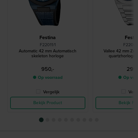
Festina
Festi
F22011/1
F22000
Automatic 42 mm Automatisch
Vallee 42 mm Zwi
skeleton horloge
quartzhorloge
950,-
299,
● Op voorraad
● Op voo
Vergelijk
Verge
Bekijk Product
Bekijk Pr