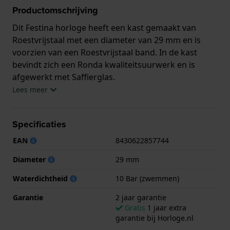
Productomschrijving
Dit Festina horloge heeft een kast gemaakt van
Roestvrijstaal met een diameter van 29 mm en is
voorzien van een Roestvrijstaal band. In de kast
bevindt zich een Ronda kwaliteitsuurwerk en is
afgewerkt met Saffierglas.
Lees meer
Het horloge is 10ATM. Dit betekent dat het horloge
geschikt is om mee te zwemmen. Verder wordt het
Specificaties
horloge geleverd met 2 jaar garantie.
EAN
8430622857744
.
Diameter
29 mm
Waterdichtheid
10 Bar (zwemmen)
Garantie
2 jaar garantie
Gratis
1 jaar extra
garantie bij Horloge.nl