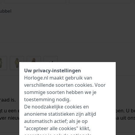
bubbel
+4
Uw privacy-instellingen
Horloge.nl maakt gebruik van
verschillende soorten
cookies
. Voor
sommige soorten hebben we je
toestemming nodig.
aad is.
De noodzakelijke cookies en
ngt u een e-mail zodra we het weer op voorraad hebben. U b
anonieme statistieken zijn altijd
ver nieuwe voorraad. Het wordt onmiddellijk daarna uit on
automatisch actief; als je op
"accepteer alle cookies" klikt,