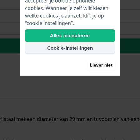
accepteer je ook de optionele
cookies. Wanneer je zelf wilt kiezen
welke cookies je aanzet, klik je op
“cookie instellingen”.
Alles accepteren
Plaats in wenslijst
Cookie-instellingen
Liever niet
ijstaal met een diameter van 29 mm en is voorzien van een 