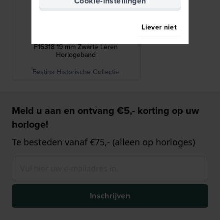
Cookie-instellingen
Festina
Liever niet
BC06159
F16318 19 mm Zwarte Leren
Horlogeband
Festina Historische Collectie
Meld u aan en ontvang €5,- korting op uw
horloge!
Te besteden vanaf €75,- (alleen op horloges)
Inschrijven