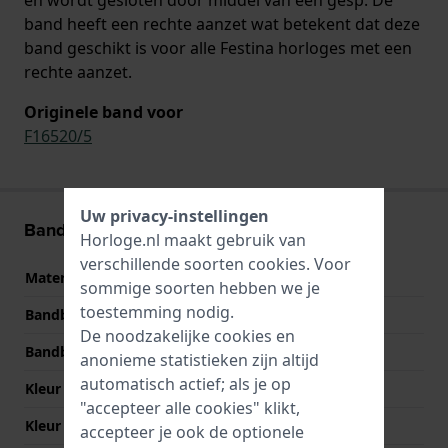
band heeft een rechte aanzet wat betekent dat deze
band geschikt is voor alle Festina horloges met een
rechte aanzet.
Originele band voor
F16520/5
Uw privacy-instellingen
Band informatie
Horloge.nl maakt gebruik van
verschillende soorten
cookies
. Voor
Materiaal Band
Leer
sommige soorten hebben we je
toestemming nodig.
Bandbreedte
21 mm
De noodzakelijke cookies en
Bandbreedte bij sluiting
19 mm
anonieme statistieken zijn altijd
automatisch actief; als je op
Kleur Band
Bruin
"accepteer alle cookies" klikt,
Kleur stiksel
Bruin
accepteer je ook de optionele