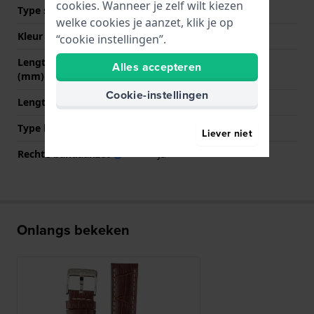
cookies. Wanneer je zelf wilt kiezen
Type sluiting
Gesp
welke cookies je aanzet, klik je op
Kleur sluiting
Zilver
“cookie instellingen”.
Lengte band op 12 uur
80 mm
Alles accepteren
(mm)
Cookie-instellingen
Lengte band op 6 uur (mm)
120 mm
Type bevestiging
Bandpennen
Liever niet
Rechte bandaanzet
Ja
Onlangs bekeken