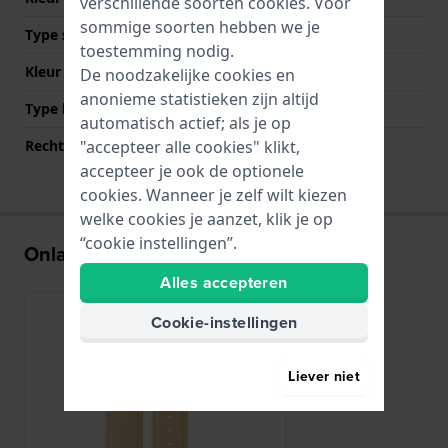
verschillende soorten
cookies
. Voor
sommige soorten hebben we je
Type sluiting
Gesp
toestemming nodig.
Kleur sluiting
Zilver
De noodzakelijke cookies en
anonieme statistieken zijn altijd
Type bevestiging
Schroef
automatisch actief; als je op
"accepteer alle cookies" klikt,
Rechte bandaanzet
Nee
accepteer je ook de optionele
cookies. Wanneer je zelf wilt kiezen
welke cookies je aanzet, klik je op
“cookie instellingen”.
Onlangs bekeken
Alles accepteren
Cookie-instellingen
Liever niet