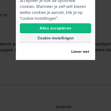
accepteer je ook de optionele
cookies. Wanneer je zelf wilt kiezen
welke cookies je aanzet, klik je op
 € 50
“cookie instellingen”.
Alles accepteren
Cookie-instellingen
n wordt aan het horloge bevestigd door middel van bandpe
oppen. De band heeft geen rechte aanzet wat betekent dat 
Liever niet
Keramiek