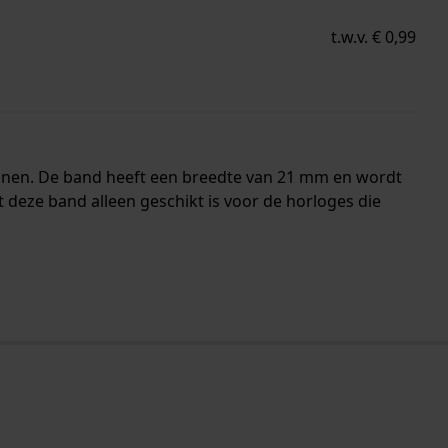
t.w.v. € 0,99
nnen. De band heeft een breedte van 21 mm en wordt
deze band alleen geschikt is voor de horloges die