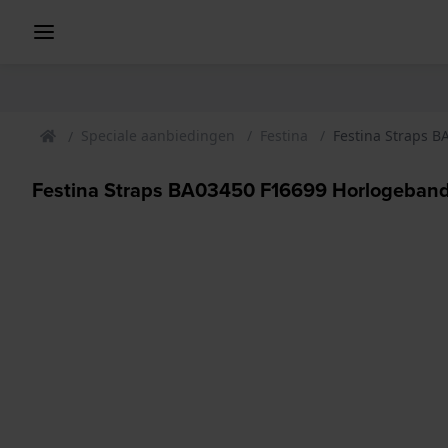
Speciale aanbiedingen
Festina
Festina Straps 
Festina Straps BA03450 F16699 Horlogeban