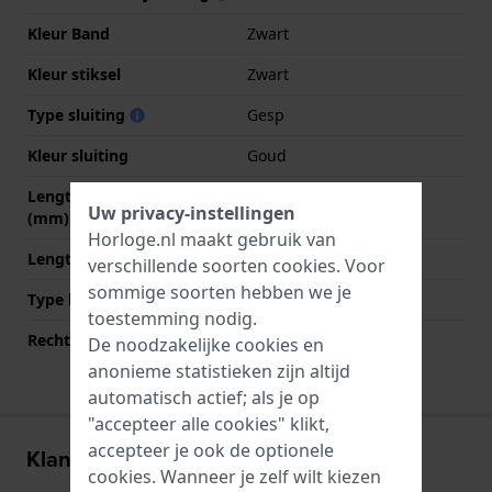
Kleur Band
Zwart
Kleur stiksel
Zwart
Type sluiting
Gesp
Kleur sluiting
Goud
Lengte band op 12 uur
82 mm
Uw privacy-instellingen
(mm)
Horloge.nl maakt gebruik van
Lengte band op 6 uur (mm)
125 mm
verschillende soorten
cookies
. Voor
sommige soorten hebben we je
Type bevestiging
Bandpennen
toestemming nodig.
Rechte bandaanzet
Ja
De noodzakelijke cookies en
anonieme statistieken zijn altijd
automatisch actief; als je op
"accepteer alle cookies" klikt,
accepteer je ook de optionele
Klantenreviews
cookies. Wanneer je zelf wilt kiezen