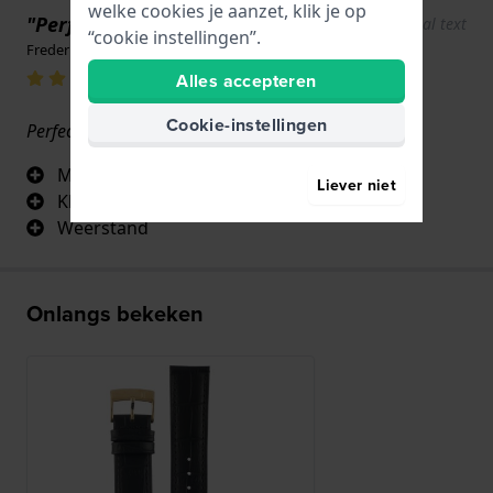
welke cookies je aanzet, klik je op
"Perfect"
Show original text
“cookie instellingen”.
Frederic Marque · 17 juni 2022
Alles accepteren
Cookie-instellingen
Perfect identiek aan het origineel, past perfect!
Maat
Liever niet
Kleur
Weerstand
Onlangs bekeken