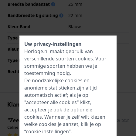
Breedte bandaanzet
25 mm
Bandbreedte bij sluiting
22 mm
Kleur Band
Blauw
Type sluiting
Gesp
Uw privacy-instellingen
Kleur sluiting
Zilver
Horloge.nl maakt gebruik van
verschillende soorten
cookies
. Voor
Type bevestiging
Bandpennen
sommige soorten hebben we je
Rechte bandaanzet
Nee
toestemming nodig.
De noodzakelijke cookies en
anonieme statistieken zijn altijd
automatisch actief; als je op
"accepteer alle cookies" klikt,
Klantenreviews
accepteer je ook de optionele
cookies. Wanneer je zelf wilt kiezen
"Zeer goed"
Show original text
welke cookies je aanzet, klik je op
Celine Schwab · 24 december 2024
“cookie instellingen”.